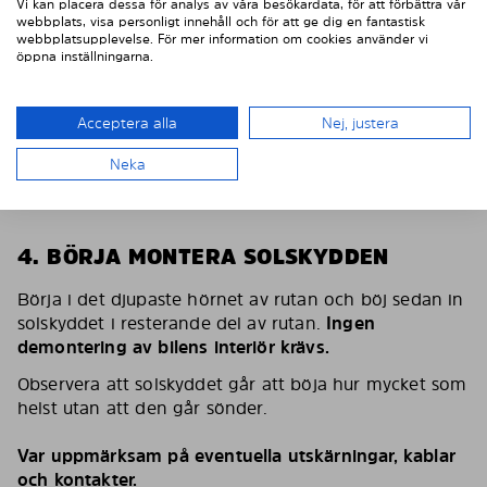
Vi kan placera dessa för analys av våra besökardata, för att förbättra vår
webbplats, visa personligt innehåll och för att ge dig en fantastisk
webbplatsupplevelse. För mer information om cookies använder vi
öppna inställningarna.
Acceptera alla
Nej, justera
Neka
4. BÖRJA MONTERA SOLSKYDDEN
Börja i det djupaste hörnet av rutan och böj sedan in
solskyddet i resterande del av rutan.
Ingen
demontering av bilens interiör krävs.
Observera att solskyddet går att böja hur mycket som
helst utan att den går sönder.
Var uppmärksam på eventuella utskärningar, kablar
och kontakter.