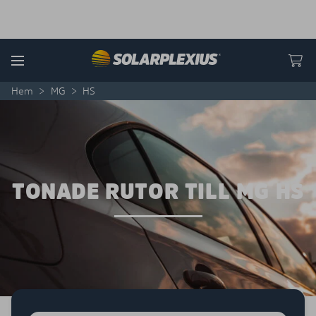
Skip to content
Menu
Hem
>
MG
>
HS
TONADE RUTOR TILL MG HS