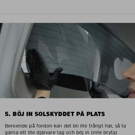
5. BÖJ IN SOLSKYDDET PÅ PLATS
Beroende på fordon kan det bli lite trångt här, så ta
gärna ett lite djärvare tag och böj in (inte bryta)