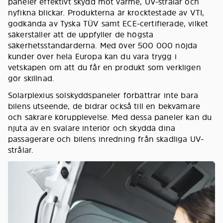
paneler effektivt skydd mot värme, UV-strålar och
nyfikna blickar. Produkterna är krocktestade av VTI,
godkända av Tyska TÜV samt ECE-certifierade, vilket
säkerställer att de uppfyller de högsta
säkerhetsstandarderna. Med över 500 000 nöjda
kunder över hela Europa kan du vara trygg i
vetskapen om att du får en produkt som verkligen
gör skillnad.
Solarplexius solskyddspaneler förbättrar inte bara
bilens utseende, de bidrar också till en bekvämare
och säkrare körupplevelse. Med dessa paneler kan du
njuta av en svalare interiör och skydda dina
passagerare och bilens inredning från skadliga UV-
strålar.