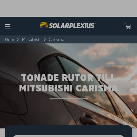
Skip to content
Menu
Hem
>
Mitsubishi
>
Carisma
TONADE RUTOR TILL
MITSUBISHI CARISMA