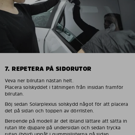
7. REPETERA PÅ SIDORUTOR
Veva ner bilrutan nästan helt.
Placera solskyddet i tätningen från insidan framför
bilrutan.
Böj sedan Solarplexius solskydd något för att placera
det på sidan och toppen av dörrlisten.
Beroende på modell är det ibland lättare att sätta in
rutan lite djupare på undersidan och sedan trycka
rutan (böjd) uppåt i gummislisterna på sidan.