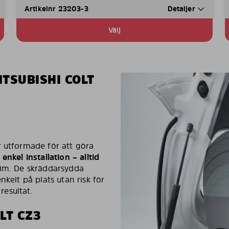
Artikelnr 23203-3
Detaljer
Välj
TSUBISHI COLT
r utformade för att göra
 enkel installation – alltid
lim. De skräddarsydda
nkelt på plats utan risk för
resultat.
LT CZ3