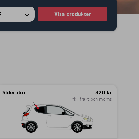
8
Visa produkter
Sidorutor
820
kr
inkl. frakt och moms