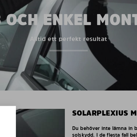
 OCH ENKEL MON
Alltid ett perfekt resultat
SOLARPLEXIUS 
Du behöver inte lämna in bi
solskydd. I de flesta fall 