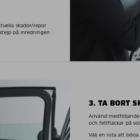
tuella skador/repor
stejp på inredningen
3. TA BORT 
Använd medföljande h
och fettfläckar på so
Välj en ruta att börj