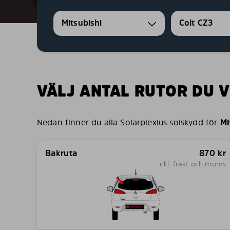
Mitsubishi
Colt CZ3
VÄLJ ANTAL RUTOR DU V
Nedan finner du alla Solarplexius solskydd för
Mi
Bakruta
870
kr
inkl. frakt och moms