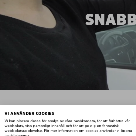
SNABB
VI ANVÄNDER COOKIES
Vi kan placera dessa för analys av våra besökardata, för att förbättra vår
webbplats, visa personligt innehåll och för att ge dig en fantastisk
webbplatsupplevelse. För mer information om cookies använder vi öppna
inställningarna.