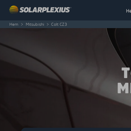
Skip to content
H
Hem
>
Mitsubishi
>
Colt CZ3
T
M