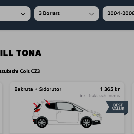
3 Dörrars
2004-200
ILL TONA
tsubishi Colt CZ3
Bakruta + Sidorutor
1 365
kr
inkl. frakt och moms