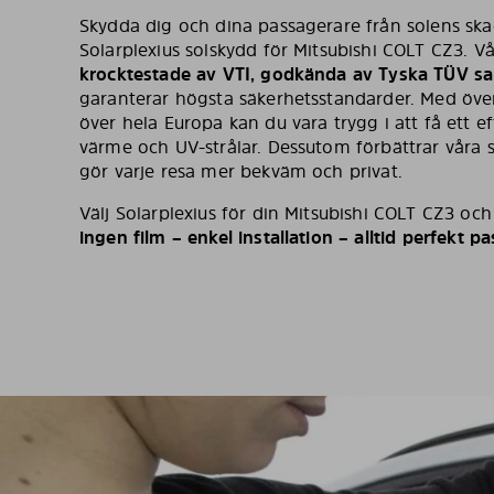
Skydda dig och dina passagerare från solens ska
Solarplexius solskydd för Mitsubishi COLT CZ3. V
krocktestade av VTI, godkända av Tyska TÜV sam
garanterar högsta säkerhetsstandarder. Med öv
över hela Europa kan du vara trygg i att få ett 
värme och UV-strålar. Dessutom förbättrar våra s
gör varje resa mer bekväm och privat.
Välj Solarplexius för din Mitsubishi COLT CZ3 oc
ingen film – enkel installation – alltid perfekt p