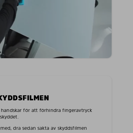
SKYDDSFILMEN
andskar för att förhindra fingeravtryck
lskyddet.
a med, dra sedan sakta av skyddsfilmen