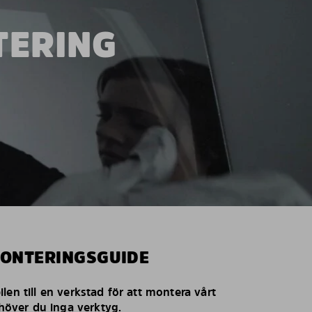
TERING
MONTERINGSGUIDE
len till en verkstad för att montera vårt
behöver du inga verktyg.