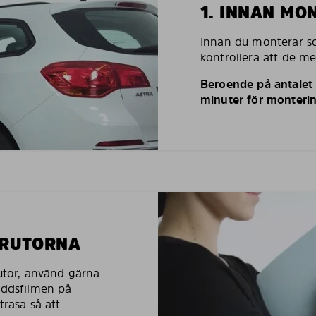
1. INNAN MO
Innan du monterar so
kontrollera att de m
Beroende på antalet r
minuter för monterin
LRUTORNA
rutor, använd gärna
yddsfilmen på
trasa så att