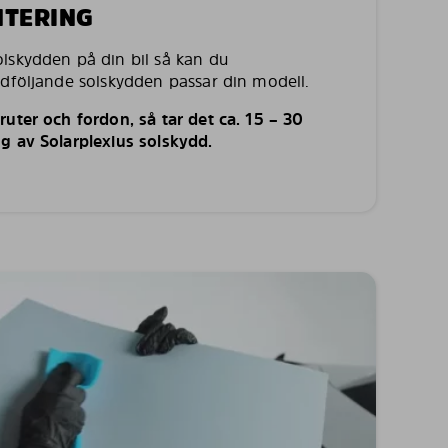
NTERING
lskydden på din bil så kan du
edföljande solskydden passar din modell.
uter och fordon, så tar det ca. 15 – 30
g av Solarplexius solskydd.