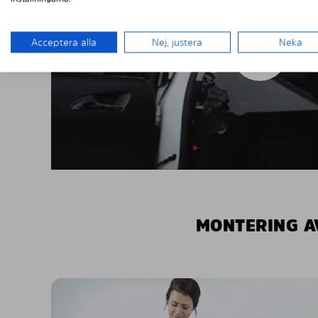
Acceptera alla
Nej, justera
Neka
MONTERING A