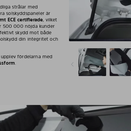
dliga strålar med
åra solskyddspaneler är
t ECE certifierade
, vilket
er 500 000 nöjda kunder
effektivt skydd mot både
olskydd din integritet och
h upplev fördelarna med
assform
.