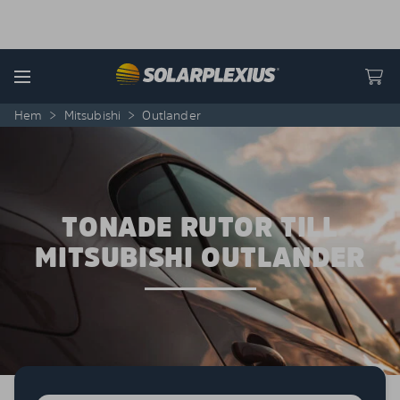
Skip to content
Menu
Hem
>
Mitsubishi
>
Outlander
TONADE RUTOR TILL
MITSUBISHI OUTLANDER