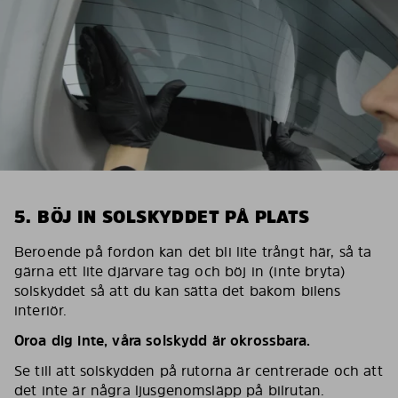
5. BÖJ IN SOLSKYDDET PÅ PLATS
Beroende på fordon kan det bli lite trångt här, så ta
gärna ett lite djärvare tag och böj in (inte bryta)
solskyddet så att du kan sätta det bakom bilens
interiör.
Oroa dig inte, våra solskydd är okrossbara.
Se till att solskydden på rutorna är centrerade och att
det inte är några ljusgenomsläpp på bilrutan.