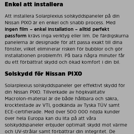
Enkel att installera
Att installera Solarplexius solskyddspaneler på din
Nissan PIXO är en enkel och snabb process. Med
ingen film – enkel installation – alltid perfekt
passform
krävs inga verktyg eller lim. De färdigskurna
panelerna är designade för att passa exakt till dina
fönster, vilket eliminerar risken för bubblor och gör
installationen problemfri. På bara några minuter får
du ett förbättrat skydd och ökad komfort i din bil.
Solskydd för Nissan PIXO
Solarplexius solskyddspaneler ger effektivt skydd för
din Nissan PIXO. Tillverkade av högkvalitativ
Macrolon-material är de både hållbara och säkra,
krocktestade av VTI, godkända av Tyska TÜV samt
ECE-certifierade. Med över 500 000 nöjda kunder
över hela Europa kan du lita på att våra
solskyddspaneler erbjuder optimalt skydd mot värme
och UV-strålar samt förbättrar din integritet. De