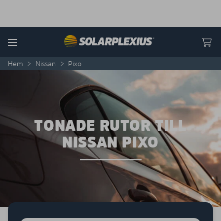
Skip to content
Menu
Hem
>
Nissan
>
Pixo
TONADE RUTOR TILL
NISSAN PIXO