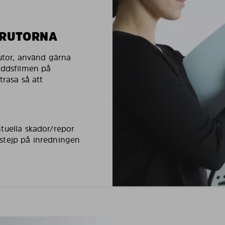
LRUTORNA
rutor, använd gärna
yddsfilmen på
trasa så att
tuella skador/repor
stejp på inredningen