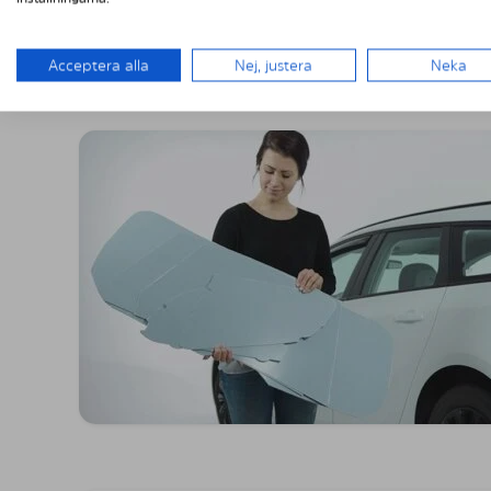
MONTERING A
Acceptera alla
Nej, justera
Neka