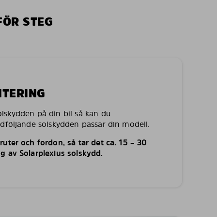
FÖR STEG
NTERING
lskydden på din bil så kan du
edföljande solskydden passar din modell.
uter och fordon, så tar det ca. 15 – 30
g av Solarplexius solskydd.