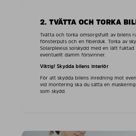
2. TVÄTTA OCH TORKA BI
Tvätta och torka omsorgsfullt av bilens 
fönsterputs och en fiberduk. Torka av sk
Solarplexius solskydd med en lätt fuktad 
eventuellt damm försvinner.
Viktig! Skydda bilens interiör
För att skydda bilens inredning mot even
vid montering ska du sätta en maskering
som skydd.