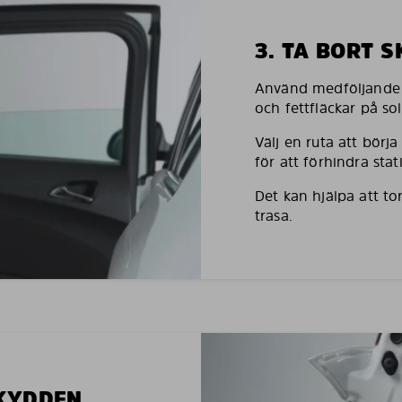
3. TA BORT 
Använd medföljande h
och fettfläckar på so
Välj en ruta att börj
för att förhindra stati
Det kan hjälpa att to
trasa.
SKYDDEN