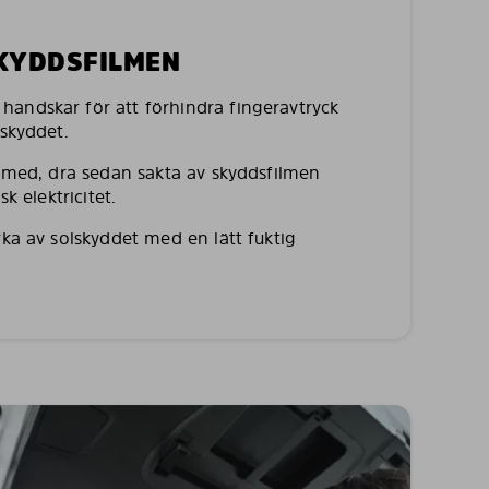
SKYDDSFILMEN
andskar för att förhindra fingeravtryck
lskyddet.
a med, dra sedan sakta av skyddsfilmen
sk elektricitet.
rka av solskyddet med en lätt fuktig