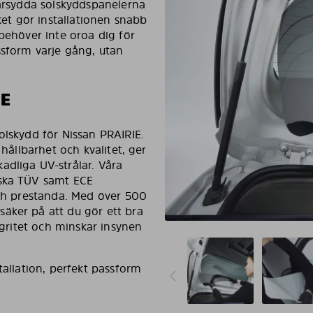
arsydda solskyddspanelerna
ket gör installationen snabb
 behöver inte oroa dig för
ssform varje gång, utan
IE
olskydd för Nissan PRAIRIE.
 hållbarhet och kvalitet, ger
adliga UV-strålar. Våra
yska TÜV samt ECE
och prestanda. Med över 500
äker på att du gör ett bra
tegritet och minskar insynen
tallation, perfekt passform