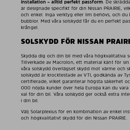
installation – alltid perfekt passform
. De skrädd
är designade specifikt för din Nissan PRAIRIE, vil
och enkel. Inga verktyg eller lim behövs, och du
bubblor. Med våra solskydd får du en perfekt pa
krångel.
SOLSKYDD FÖR NISSAN PRAIR
Skydda dig och din bil med våra högkvalitativa s
Tillverkade av Macrolon, ett material känt för sin
våra solskydd överlägset skydd mot värme och sk
solskydd är krocktestade av VTI, godkända av T
certifierade, vilket garanterar högsta säkerhet 
000 nöjda kunder över hela Europa kan du vara s
val för din bil. Våra solskydd ger också extra in
i din bil.
Välj Solarplexius för en kombination av enkel ins
och högkvalitativt skydd för din Nissan PRAIRIE.