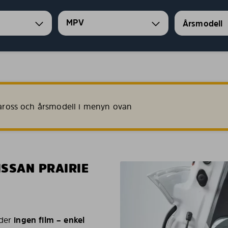
MPV
 kaross och årsmodell i menyn ovan
ISSAN PRAIRIE
uder
ingen film – enkel