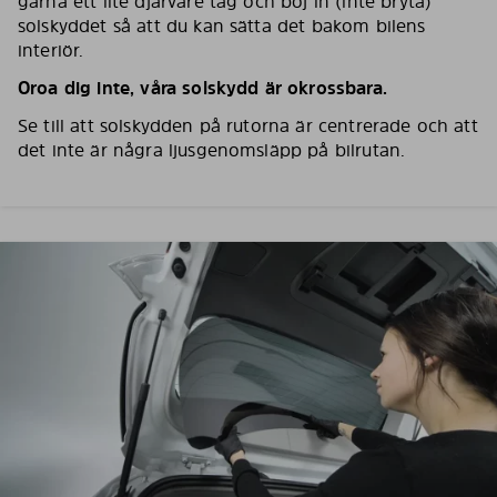
gärna ett lite djärvare tag och böj in (inte bryta)
solskyddet så att du kan sätta det bakom bilens
interiör.
Oroa dig inte, våra solskydd är okrossbara.
Se till att solskydden på rutorna är centrerade och att
det inte är några ljusgenomsläpp på bilrutan.