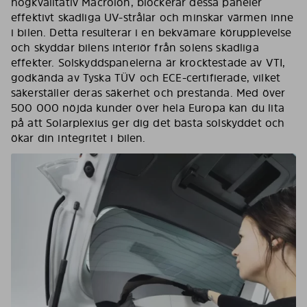
högkvalitativ Macrolon, blockerar dessa paneler
effektivt skadliga UV-strålar och minskar värmen inne
i bilen. Detta resulterar i en bekvämare körupplevelse
och skyddar bilens interiör från solens skadliga
effekter. Solskyddspanelerna är krocktestade av VTI,
godkända av Tyska TÜV och ECE-certifierade, vilket
säkerställer deras säkerhet och prestanda. Med över
500 000 nöjda kunder över hela Europa kan du lita
på att Solarplexius ger dig det bästa solskyddet och
ökar din integritet i bilen.