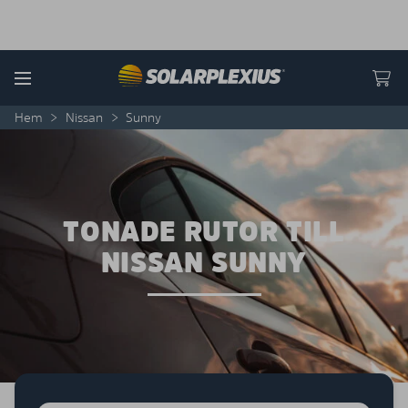
Skip to content
Menu
Hem
>
Nissan
>
Sunny
TONADE RUTOR TILL
NISSAN SUNNY