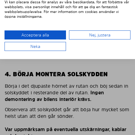
Vi kan placera dessa för analys av våra besökardata, för att förbättra vår
webbplats, visa personligt innehåll och för att ge dig en fantastisk
webbplatsupplevelse. För mer information om cookies använder vi
öppna inställningarna.
Acceptera alla
Nej, justera
Neka
4. BÖRJA MONTERA SOLSKYDDEN
Börja i det djupaste hörnet av rutan och böj sedan in
solskyddet i resterande del av rutan.
Ingen
demontering av bilens interiör krävs.
Observera att solskyddet går att böja hur mycket som
helst utan att den går sönder.
Var uppmärksam på eventuella utskärningar, kablar