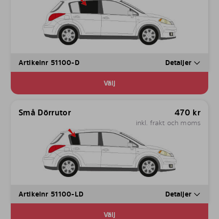
Artikelnr 51100-D
Detaljer
Välj
Små Dörrutor
470
kr
inkl. frakt och moms
Artikelnr 51100-LD
Detaljer
Välj