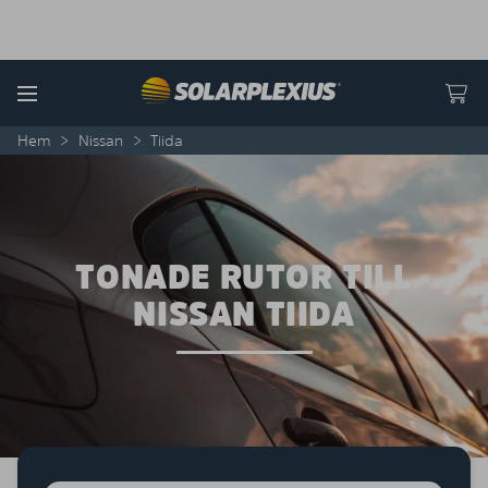
Skip to content
Menu
Hem
>
Nissan
>
Tiida
TONADE RUTOR TILL
NISSAN TIIDA