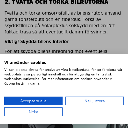
2. TVÄTTA OCH TORKA BILRUTORNA
Tvätta och torka omsorgsfullt av bilens rutor, använd
gärna fönsterputs och en fiberduk. Torka av
skyddsfilmen på Solarplexius solskydd med en lätt
fuktad trasa så att eventuellt damm försvinner.
Viktig! Skydda bilens interiör
För att skydda bilens inredning mot eventuella
skador/repor vid montering ska du sätta en
Vi använder cookies
maskeringstejp på inredningen som skydd.
Vi kan placera dessa för analys av våra besökardata, för att förbättra vår
webbplats, visa personligt innehåll och för att ge dig en fantastisk
webbplatsupplevelse. För mer information om cookies använder vi
öppna inställningarna.
Acceptera alla
Nej, justera
Neka