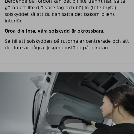
Beroende på fordon kan det bli lite trångt här, så ta
gärna ett lite djärvare tag och böj in (inte bryta)
solskyddet så att du kan sätta det bakom bilens
interiör.
Oroa dig inte, våra solskydd är okrossbara.
Se till att solskydden på rutorna är centrerade och att
det inte är några ljusgenomsläpp på bilrutan.