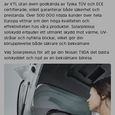
av VTI, utan även godkända av Tyska TÜV och ECE
certifierade, vilket garanterar både säkerhet och
prestanda. Över 500 000 nöjda kunder över hela
Europa vittnar om den höga kvaliteten och
effektiviteten hos våra produkter. Solarplexius
solskydd erbjuder ett utmärkt skydd mot värme, UV-
strålar och nyfikna blickar, vilket gör din
körupplevelse både säkrare och bekvämare.
Välj Solarplexius för att ge din Nissan TIIDA det bästa
solskyddet och njut av en bekvämare bilresa.