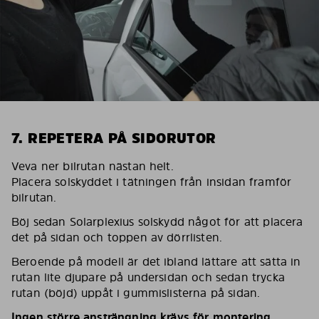
7. REPETERA PÅ SIDORUTOR
Veva ner bilrutan nästan helt.
Placera solskyddet i tätningen från insidan framför
bilrutan.
Böj sedan Solarplexius solskydd något för att placera
det på sidan och toppen av dörrlisten.
Beroende på modell är det ibland lättare att sätta in
rutan lite djupare på undersidan och sedan trycka
rutan (böjd) uppåt i gummislisterna på sidan.
Ingen större ansträngning krävs för montering.