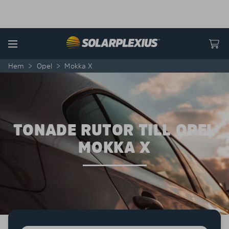
Skip to content
Menu
Hem
>
Opel
>
Mokka X
TONADE RUTOR TILL OPEL
MOKKA X