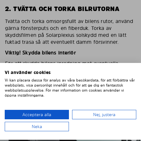
2. TVÄTTA OCH TORKA BILRUTORNA
Tvätta och torka omsorgsfullt av bilens rutor, använd
gärna fönsterputs och en fiberduk. Torka av
skyddsfilmen på Solarplexius solskydd med en lätt
fuktad trasa så att eventuellt damm försvinner.
Viktig! Skydda bilens interiör
För att skydda bilens inredning mot eventuella
skador/repor vid montering ska du sätta en
Vi använder cookies
maskeringstejp på inredningen som skydd.
Vi kan placera dessa för analys av våra besökardata, för att förbättra vår
webbplats, visa personligt innehåll och för att ge dig en fantastisk
webbplatsupplevelse. För mer information om cookies använder vi
öppna inställningarna.
Acceptera alla
Nej, justera
Neka