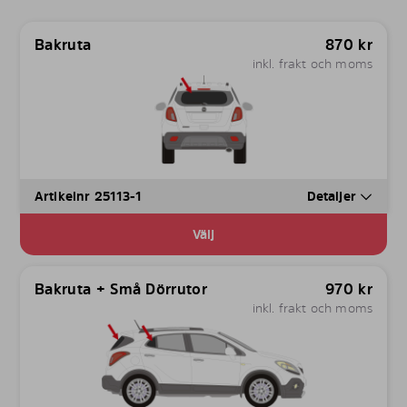
Bakruta
870
kr
inkl. frakt och moms
Artikelnr 25113-1
Detaljer
Välj
Bakruta + Små Dörrutor
970
kr
inkl. frakt och moms