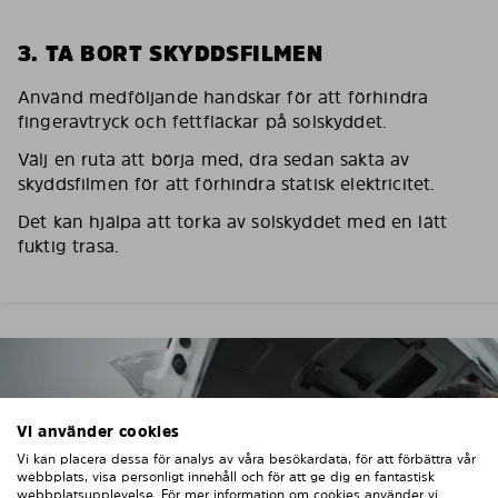
3. TA BORT SKYDDSFILMEN
Använd medföljande handskar för att förhindra
fingeravtryck och fettfläckar på solskyddet.
Välj en ruta att börja med, dra sedan sakta av
skyddsfilmen för att förhindra statisk elektricitet.
Det kan hjälpa att torka av solskyddet med en lätt
fuktig trasa.
Vi använder cookies
Vi kan placera dessa för analys av våra besökardata, för att förbättra vår
webbplats, visa personligt innehåll och för att ge dig en fantastisk
webbplatsupplevelse. För mer information om cookies använder vi