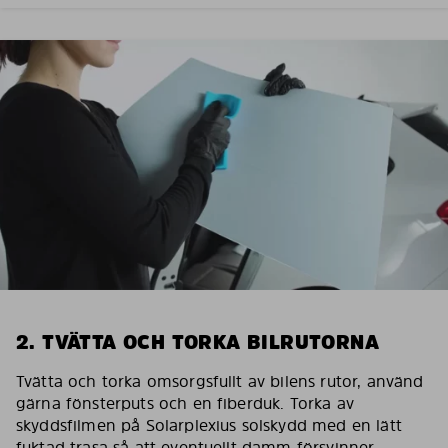
2. TVÄTTA OCH TORKA BILRUTORNA
Tvätta och torka omsorgsfullt av bilens rutor, använd
gärna fönsterputs och en fiberduk. Torka av
skyddsfilmen på Solarplexius solskydd med en lätt
fuktad trasa så att eventuellt damm försvinner.