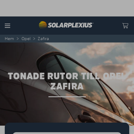
Skip to content
Menu
Hem
>
Opel
>
Zafira
TONADE RUTOR TILL OPEL
ZAFIRA