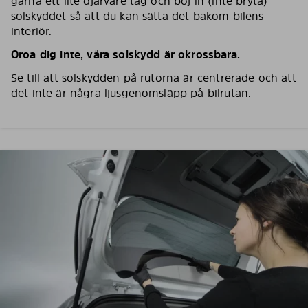
gärna ett lite djärvare tag och böj in (inte bryta)
solskyddet så att du kan sätta det bakom bilens
interiör.
Oroa dig inte, våra solskydd är okrossbara.
Se till att solskydden på rutorna är centrerade och att
det inte är några ljusgenomsläpp på bilrutan.