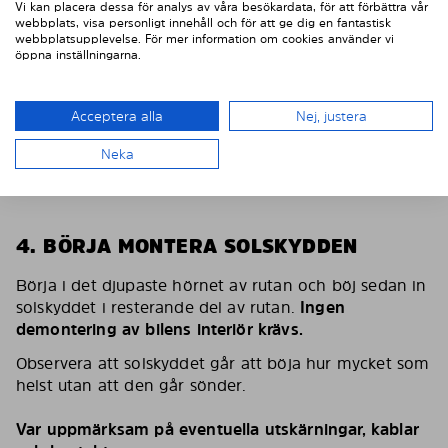
Vi kan placera dessa för analys av våra besökardata, för att förbättra vår
webbplats, visa personligt innehåll och för att ge dig en fantastisk
webbplatsupplevelse. För mer information om cookies använder vi
öppna inställningarna.
Acceptera alla
Nej, justera
Neka
4. BÖRJA MONTERA SOLSKYDDEN
Börja i det djupaste hörnet av rutan och böj sedan in
solskyddet i resterande del av rutan.
Ingen
demontering av bilens interiör krävs.
Observera att solskyddet går att böja hur mycket som
helst utan att den går sönder.
Var uppmärksam på eventuella utskärningar, kablar