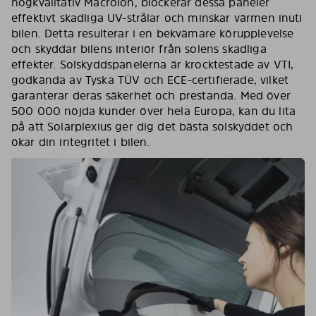
högkvalitativ Macrolon, blockerar dessa paneler
effektivt skadliga UV-strålar och minskar värmen inuti
bilen. Detta resulterar i en bekvämare körupplevelse
och skyddar bilens interiör från solens skadliga
effekter. Solskyddspanelerna är krocktestade av VTI,
godkända av Tyska TÜV och ECE-certifierade, vilket
garanterar deras säkerhet och prestanda. Med över
500 000 nöjda kunder över hela Europa, kan du lita
på att Solarplexius ger dig det bästa solskyddet och
ökar din integritet i bilen.