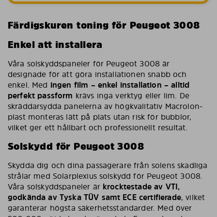
Färdigskuren toning för Peugeot 3008
Enkel att installera
Våra solskyddspaneler för Peugeot 3008 är
designade för att göra installationen snabb och
enkel. Med
ingen film – enkel installation – alltid
perfekt passform
krävs inga verktyg eller lim. De
skräddarsydda panelerna av högkvalitativ Macrolon-
plast monteras lätt på plats utan risk för bubblor,
vilket ger ett hållbart och professionellt resultat.
Solskydd för Peugeot 3008
Skydda dig och dina passagerare från solens skadliga
strålar med Solarplexius solskydd för Peugeot 3008.
Våra solskyddspaneler är
krocktestade av VTI,
godkända av Tyska TÜV samt ECE certifierade
, vilket
garanterar högsta säkerhetsstandarder. Med över