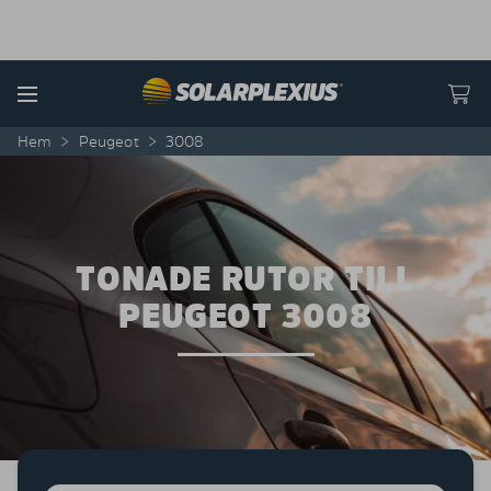
Skip to content
Menu
Hem
>
Peugeot
>
3008
TONADE RUTOR TILL
PEUGEOT 3008