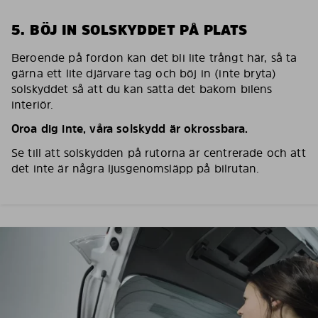
5. BÖJ IN SOLSKYDDET PÅ PLATS
Beroende på fordon kan det bli lite trångt här, så ta
gärna ett lite djärvare tag och böj in (inte bryta)
solskyddet så att du kan sätta det bakom bilens
interiör.
Oroa dig inte, våra solskydd är okrossbara.
Se till att solskydden på rutorna är centrerade och att
det inte är några ljusgenomsläpp på bilrutan.