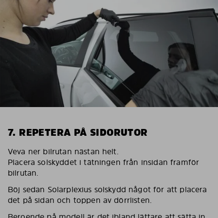
7. REPETERA PÅ SIDORUTOR
Veva ner bilrutan nästan helt.
Placera solskyddet i tätningen från insidan framför
bilrutan.
Böj sedan Solarplexius solskydd något för att placera
det på sidan och toppen av dörrlisten.
Beroende på modell är det ibland lättare att sätta in