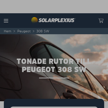
Skip to content
Menu
Hem
>
Peugeot
>
308 SW
TONADE RUTOR TILL
PEUGEOT 308 SW