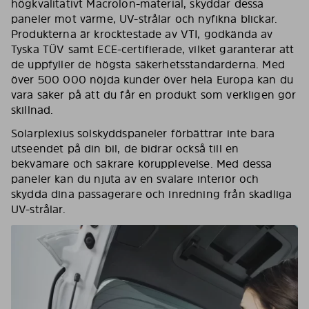
högkvalitativt Macrolon-material, skyddar dessa
paneler mot värme, UV-strålar och nyfikna blickar.
Produkterna är krocktestade av VTI, godkända av
Tyska TÜV samt ECE-certifierade, vilket garanterar att
de uppfyller de högsta säkerhetsstandarderna. Med
över 500 000 nöjda kunder över hela Europa kan du
vara säker på att du får en produkt som verkligen gör
skillnad.
Solarplexius solskyddspaneler förbättrar inte bara
utseendet på din bil, de bidrar också till en
bekvämare och säkrare körupplevelse. Med dessa
paneler kan du njuta av en svalare interiör och
skydda dina passagerare och inredning från skadliga
UV-strålar.