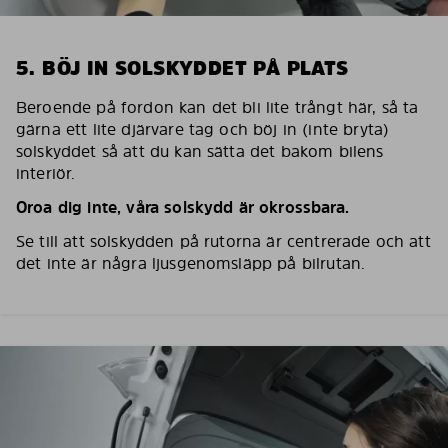
5. BÖJ IN SOLSKYDDET PÅ PLATS
Beroende på fordon kan det bli lite trångt här, så ta
gärna ett lite djärvare tag och böj in (inte bryta)
solskyddet så att du kan sätta det bakom bilens
interiör.
Oroa dig inte, våra solskydd är okrossbara.
Se till att solskydden på rutorna är centrerade och att
det inte är några ljusgenomsläpp på bilrutan.