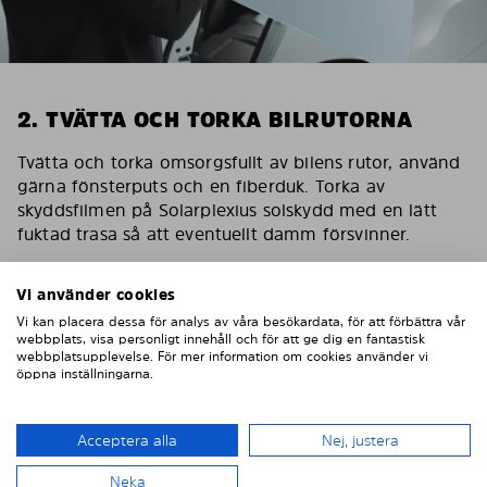
2. TVÄTTA OCH TORKA BILRUTORNA
Tvätta och torka omsorgsfullt av bilens rutor, använd
gärna fönsterputs och en fiberduk. Torka av
skyddsfilmen på Solarplexius solskydd med en lätt
fuktad trasa så att eventuellt damm försvinner.
Viktig! Skydda bilens interiör
Vi använder cookies
För att skydda bilens inredning mot eventuella
Vi kan placera dessa för analys av våra besökardata, för att förbättra vår
skador/repor vid montering ska du sätta en
webbplats, visa personligt innehåll och för att ge dig en fantastisk
maskeringstejp på inredningen som skydd.
webbplatsupplevelse. För mer information om cookies använder vi
öppna inställningarna.
Acceptera alla
Nej, justera
Neka