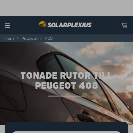
Skip to content
Menu
Hem
>
Peugeot
>
408
TONADE RUTOR TILL
PEUGEOT 408