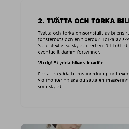
2. TVÄTTA OCH TORKA BI
Tvätta och torka omsorgsfullt av bilens 
fönsterputs och en fiberduk. Torka av sk
Solarplexius solskydd med en lätt fuktad 
eventuellt damm försvinner.
Viktig! Skydda bilens interiör
För att skydda bilens inredning mot even
vid montering ska du sätta en maskering
som skydd.