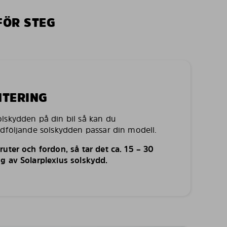
FÖR STEG
NTERING
lskydden på din bil så kan du
edföljande solskydden passar din modell.
uter och fordon, så tar det ca. 15 – 30
g av Solarplexius solskydd.