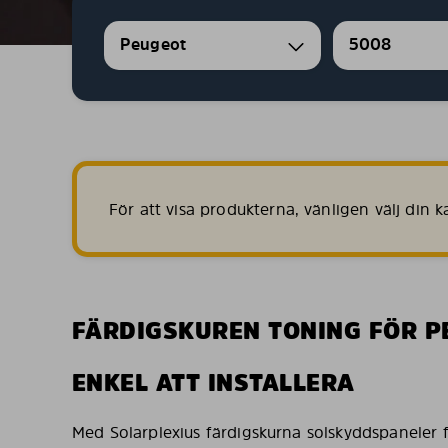
Peugeot
5008
För att visa produkterna, vänligen välj din
FÄRDIGSKUREN TONING FÖR P
ENKEL ATT INSTALLERA
Med Solarplexius färdigskurna solskyddspaneler 