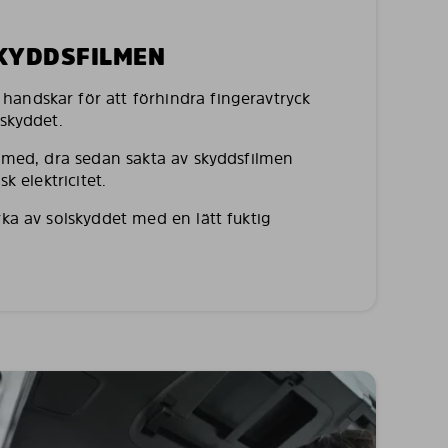
SKYDDSFILMEN
andskar för att förhindra fingeravtryck
lskyddet.
a med, dra sedan sakta av skyddsfilmen
sk elektricitet.
rka av solskyddet med en lätt fuktig