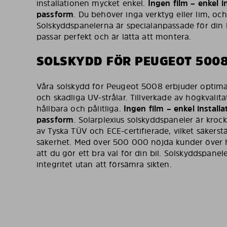
installationen mycket enkel.
Ingen film – enkel in
passform
. Du behöver inga verktyg eller lim, och
Solskyddspanelerna är specialanpassade för din b
passar perfekt och är lätta att montera.
SOLSKYDD FÖR PEUGEOT 500
Våra solskydd för Peugeot 5008 erbjuder optim
och skadliga UV-strålar. Tillverkade av högkvalit
hållbara och pålitliga.
Ingen film – enkel installat
passform
. Solarplexius solskyddspaneler är kro
av Tyska TÜV och ECE-certifierade, vilket säkerstä
säkerhet. Med över 500 000 nöjda kunder över h
att du gör ett bra val för din bil. Solskyddspan
integritet utan att försämra sikten.