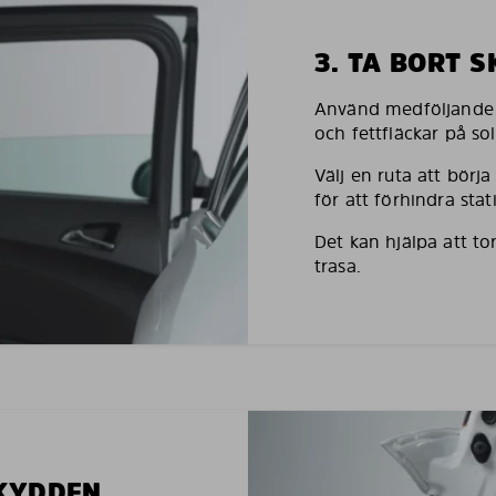
3. TA BORT 
Använd medföljande h
och fettfläckar på so
Välj en ruta att börj
för att förhindra stati
Det kan hjälpa att to
trasa.
SKYDDEN