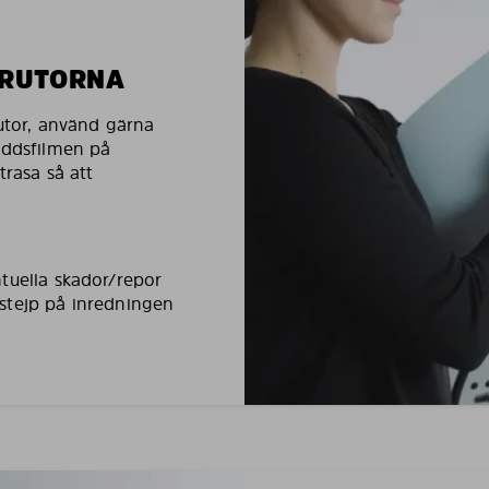
LRUTORNA
rutor, använd gärna
yddsfilmen på
trasa så att
tuella skador/repor
stejp på inredningen