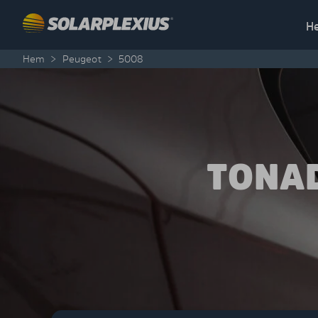
Skip to content
H
Hem
>
Peugeot
>
5008
TONAD