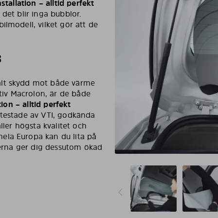
stallation – alltid perfekt
 det blir inga bubblor.
ilmodell, vilket gör att de
8
alt skydd mot både värme
ativ Macrolon, är de både
ion – alltid perfekt
cktestade av VTI, godkända
ller högsta kvalitet och
ela Europa kan du lita på
elerna ger dig dessutom ökad