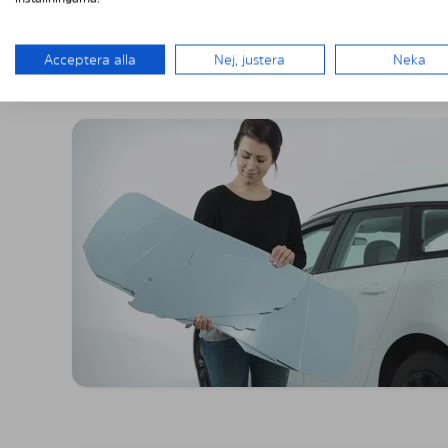
MONTERING A
Acceptera alla
Nej, justera
Neka