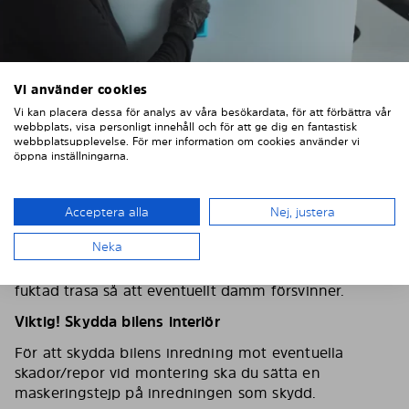
Vi använder cookies
Vi kan placera dessa för analys av våra besökardata, för att förbättra vår
webbplats, visa personligt innehåll och för att ge dig en fantastisk
webbplatsupplevelse. För mer information om cookies använder vi
öppna inställningarna.
2. TVÄTTA OCH TORKA BILRUTORNA
Acceptera alla
Nej, justera
Tvätta och torka omsorgsfullt av bilens rutor, använd
Neka
gärna fönsterputs och en fiberduk. Torka av
skyddsfilmen på Solarplexius solskydd med en lätt
fuktad trasa så att eventuellt damm försvinner.
Viktig! Skydda bilens interiör
För att skydda bilens inredning mot eventuella
skador/repor vid montering ska du sätta en
maskeringstejp på inredningen som skydd.