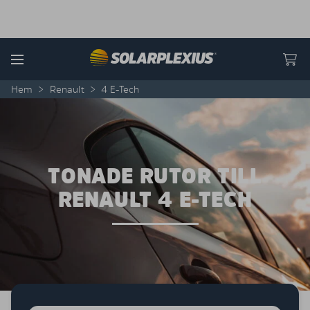
Skip to content
Menu
Hem
>
Renault
>
4 E-Tech
TONADE RUTOR TILL
RENAULT 4 E-TECH