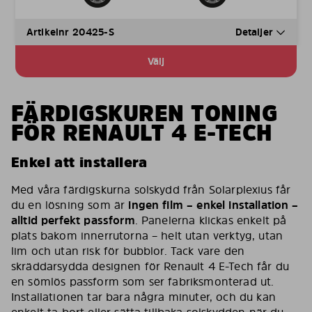
Artikelnr 20425-S
Detaljer
Välj
FÄRDIGSKUREN TONING
FÖR RENAULT 4 E-TECH
Enkel att installera
Med våra färdigskurna solskydd från Solarplexius får
du en lösning som är
ingen film – enkel installation –
alltid perfekt passform
. Panelerna klickas enkelt på
plats bakom innerrutorna – helt utan verktyg, utan
lim och utan risk för bubblor. Tack vare den
skräddarsydda designen för Renault 4 E-Tech får du
en sömlös passform som ser fabriksmonterad ut.
Installationen tar bara några minuter, och du kan
enkelt ta bort eller sätta tillbaka solskydden när du