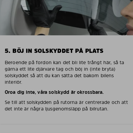
5. BÖJ IN SOLSKYDDET PÅ PLATS
Beroende på fordon kan det bli lite trångt här, så ta
gärna ett lite djärvare tag och böj in (inte bryta)
solskyddet så att du kan sätta det bakom bilens
interiör.
Oroa dig inte, våra solskydd är okrossbara.
Se till att solskydden på rutorna är centrerade och att
det inte är några ljusgenomsläpp på bilrutan.