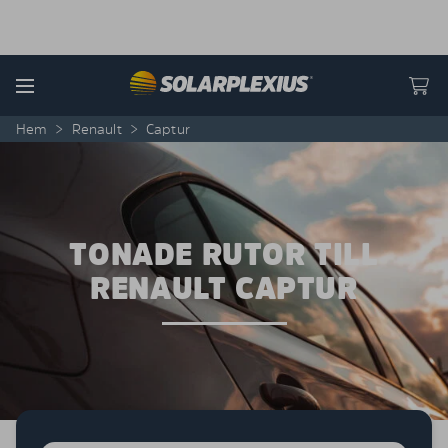
Skip to content
Menu
Hem
>
Renault
>
Captur
TONADE RUTOR TILL
RENAULT CAPTUR