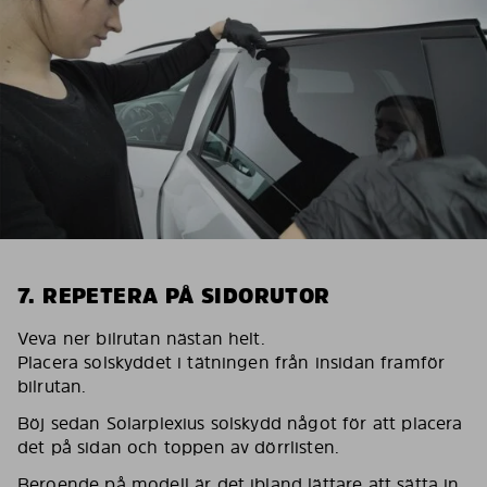
7. REPETERA PÅ SIDORUTOR
Veva ner bilrutan nästan helt.
Placera solskyddet i tätningen från insidan framför
bilrutan.
Böj sedan Solarplexius solskydd något för att placera
det på sidan och toppen av dörrlisten.
Beroende på modell är det ibland lättare att sätta in