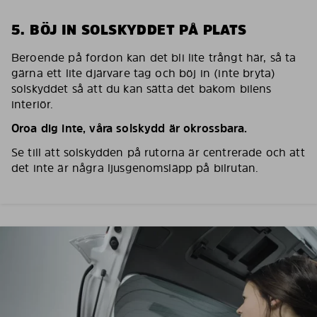
5. BÖJ IN SOLSKYDDET PÅ PLATS
Beroende på fordon kan det bli lite trångt här, så ta
gärna ett lite djärvare tag och böj in (inte bryta)
solskyddet så att du kan sätta det bakom bilens
interiör.
Oroa dig inte, våra solskydd är okrossbara.
Se till att solskydden på rutorna är centrerade och att
det inte är några ljusgenomsläpp på bilrutan.