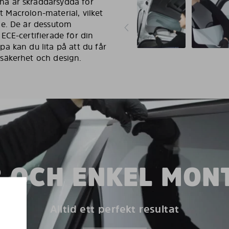
a är skräddarsydda för
vt Macrolon-material, vilket
de. De är dessutom
ECE-certifierade för din
a kan du lita på att du får
säkerhet och design.
 OCH ENKEL MON
Alltid ett perfekt resultat