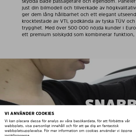
skydda både passagerare och egendom. Panelern
just din bilmodell och tillverkade av högkvalitati
ger dem lång hållbarhet och ett elegant utseen
krocktestade av VTI, godkända av tyska TÜV och 
trygghet. Med över 500 000 nöjda kunder i Europ
ett premium solskydd som kombinerar funktion, 
SNABB
VI ANVÄNDER COOKIES
Vi kan placera dessa för analys av våra besökardata, för att förbättra vår
webbplats, visa personligt innehåll och för att ge dig en fantastisk
webbplatsupplevelse. För mer information om cookies använder vi öppna
inställningarna.