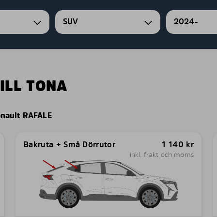
SUV
2024-
ILL TONA
nault RAFALE
Bakruta + Små Dörrutor
1 140
kr
inkl. frakt och moms