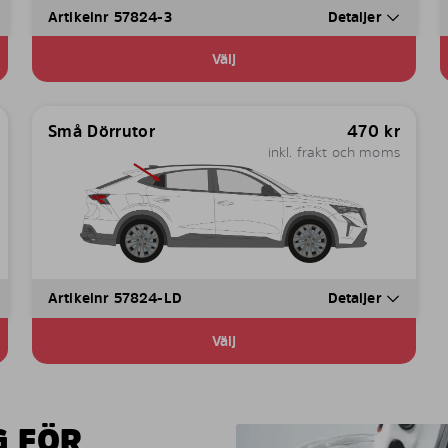
Artikelnr 57824-3
Detaljer
Välj
Små Dörrutor
470
kr
inkl. frakt och moms
Artikelnr 57824-LD
Detaljer
Välj
G FÖR