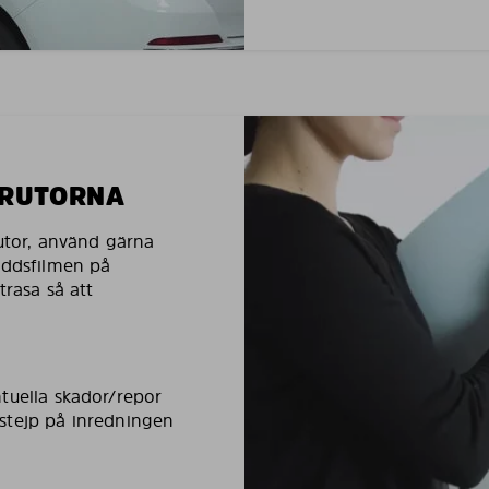
LRUTORNA
rutor, använd gärna
yddsfilmen på
trasa så att
tuella skador/repor
stejp på inredningen