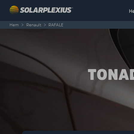
Skip to content
H
Hem
>
Renault
>
RAFALE
TONAD