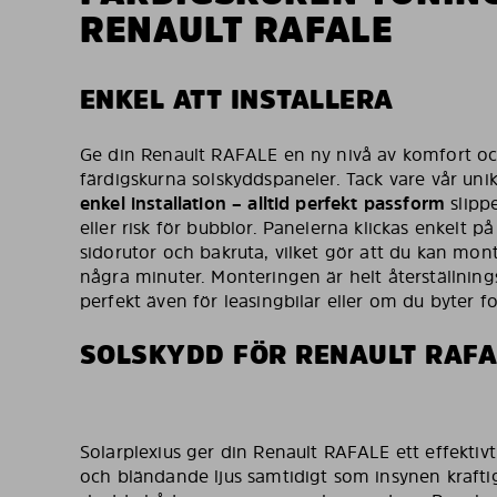
RENAULT RAFALE
ENKEL ATT INSTALLERA
Ge din Renault RAFALE en ny nivå av komfort och
färdigskurna solskyddspaneler. Tack vare vår un
enkel installation – alltid perfekt passform
slippe
eller risk för bubblor. Panelerna klickas enkelt p
sidorutor och bakruta, vilket gör att du kan mon
några minuter. Monteringen är helt återställning
perfekt även för leasingbilar eller om du byter f
SOLSKYDD FÖR RENAULT RAFA
Solarplexius ger din Renault RAFALE ett effekti
och bländande ljus samtidigt som insynen kraftig