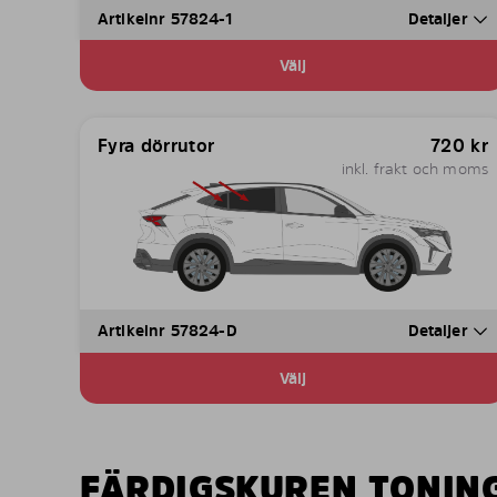
Artikelnr 57824-1
Detaljer
Välj
Fyra dörrutor
720
kr
inkl. frakt och moms
Artikelnr 57824-D
Detaljer
Välj
FÄRDIGSKUREN TONIN