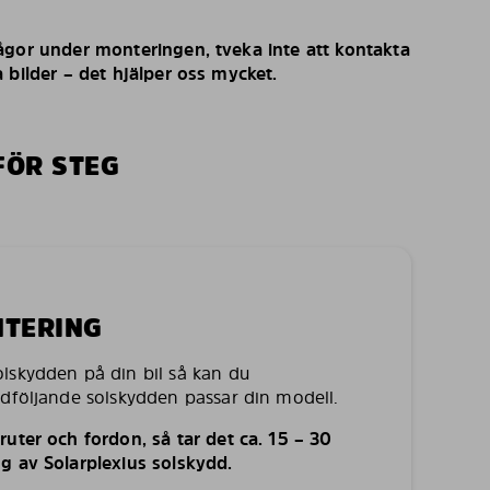
ågor under monteringen, tveka inte att kontakta
 bilder – det hjälper oss mycket.
FÖR STEG
NTERING
lskydden på din bil så kan du
edföljande solskydden passar din modell.
uter och fordon, så tar det ca. 15 – 30
g av Solarplexius solskydd.