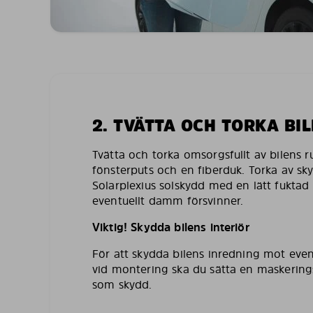
2. TVÄTTA OCH TORKA BI
Tvätta och torka omsorgsfullt av bilens 
fönsterputs och en fiberduk. Torka av sk
Solarplexius solskydd med en lätt fuktad 
eventuellt damm försvinner.
Viktig! Skydda bilens interiör
För att skydda bilens inredning mot even
vid montering ska du sätta en maskering
som skydd.