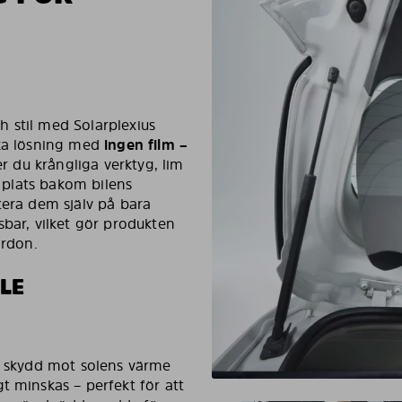
 stil med Solarplexius
ika lösning med
ingen film –
r du krångliga verktyg, lim
å plats bakom bilens
tera dem själv på bara
sbar, vilket gör produkten
ordon.
LE
vt skydd mot solens värme
t minskas – perfekt för att