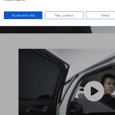
Acceptera alla
Nej, justera
Neka