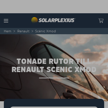
Skip to content
Menu
Hem
>
Renault
>
Scénic Xmod
TONADE RUTOR TILL
RENAULT SCENIC XMOD