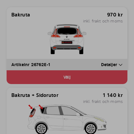
Bakruta
970
kr
inkl. frakt och moms
Artikelnr 26762E-1
Detaljer
Välj
Bakruta + Sidorutor
1 140
kr
inkl. frakt och moms