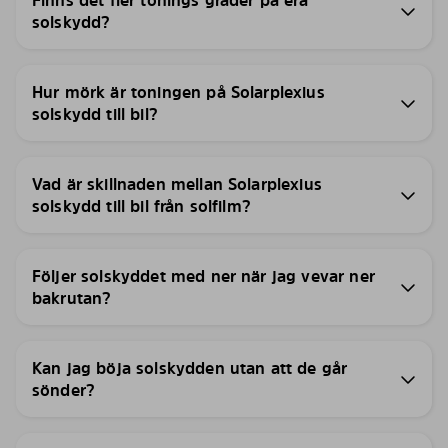
Finns det fler tonings grader på era
solskydd?
Hur mörk är toningen på Solarplexius
solskydd till bil?
Vad är skillnaden mellan Solarplexius
solskydd till bil från solfilm?
Följer solskyddet med ner när jag vevar ner
bakrutan?
Kan jag böja solskydden utan att de går
sönder?