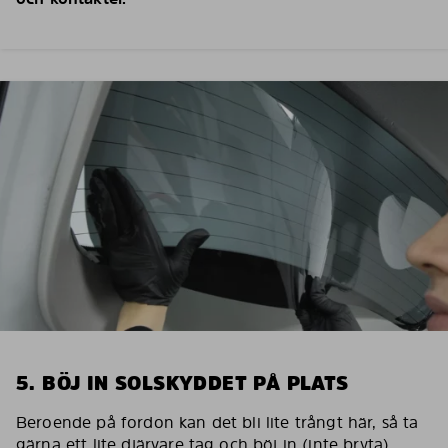
5. BÖJ IN SOLSKYDDET PÅ PLATS
Beroende på fordon kan det bli lite trångt här, så ta
gärna ett lite djärvare tag och böj in (inte bryta)