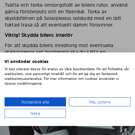
Tvätta och torka omsorgsfullt av bilens rutor, använd
gärna fönsterputs och en fiberduk. Torka av
skyddsfilmen på Solarplexius solskydd med en lätt
fuktad trasa så att eventuellt damm försvinner.
Viktig! Skydda bilens interiör
För att skydda bilens inredning mot eventuella
skador/repor vid montering ska du sätta en
maskeringstejp på inredningen som skydd.
Vi använder cookies
Vi kan placera dessa för analys av våra besökardata, för att förbättra vår
webbplats, visa personligt innehåll och för att ge dig en fantastisk
webbplatsupplevelse. För mer information om cookies använder vi
öppna inställningarna.
Acceptera alla
Nej, justera
Neka