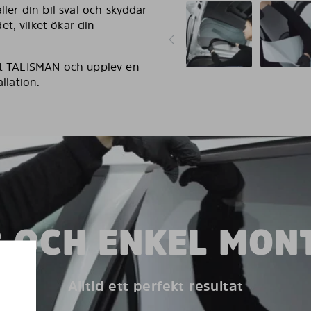
ller din bil sval och skyddar
t, vilket ökar din
ult TALISMAN och upplev en
llation.
 OCH ENKEL MON
Alltid ett perfekt resultat