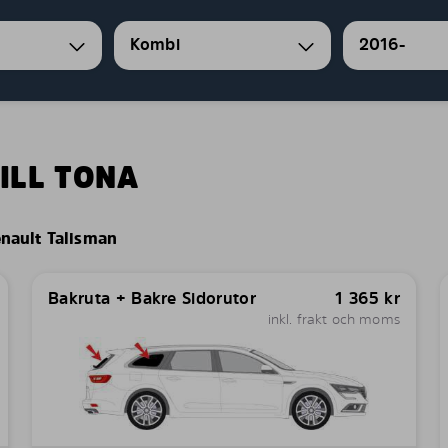
Kombi
2016-
ILL TONA
nault Talisman
Bakruta + Bakre Sidorutor
1 365
kr
inkl. frakt och moms