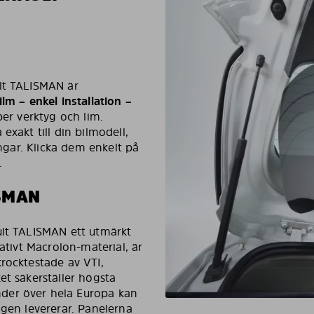
lt TALISMAN är
ilm – enkel installation –
per verktyg och lim.
exakt till din bilmodell,
ingar. Klicka dem enkelt på
.
SMAN
ult TALISMAN ett utmärkt
tativt Macrolon-material, är
rocktestade av VTI,
et säkerställer högsta
der över hela Europa kan
igen levererar. Panelerna