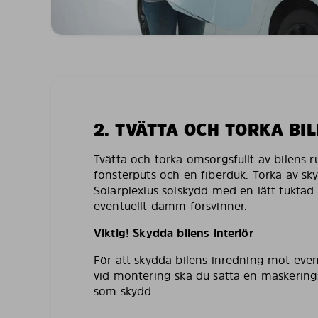
2. TVÄTTA OCH TORKA BI
Tvätta och torka omsorgsfullt av bilens 
fönsterputs och en fiberduk. Torka av sk
Solarplexius solskydd med en lätt fuktad 
eventuellt damm försvinner.
Viktig! Skydda bilens interiör
För att skydda bilens inredning mot even
vid montering ska du sätta en maskering
som skydd.