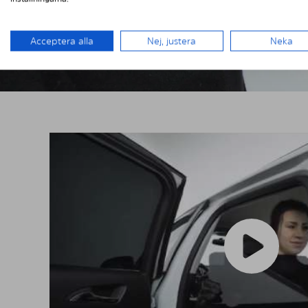
Acceptera alla
Nej, justera
Neka