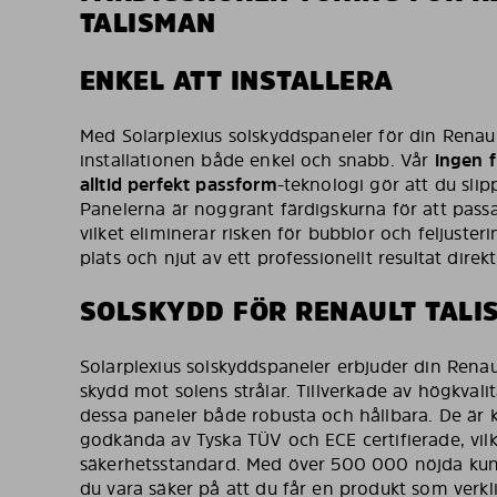
TALISMAN
ENKEL ATT INSTALLERA
Med Solarplexius solskyddspaneler för din Renau
installationen både enkel och snabb. Vår
ingen f
alltid perfekt passform
-teknologi gör att du slip
Panelerna är noggrant färdigskurna för att passa 
vilket eliminerar risken för bubblor och feljuster
plats och njut av ett professionellt resultat direkt
SOLSKYDD FÖR RENAULT TALI
Solarplexius solskyddspaneler erbjuder din Rena
skydd mot solens strålar. Tillverkade av högkvali
dessa paneler både robusta och hållbara. De är k
godkända av Tyska TÜV och ECE certifierade, vilk
säkerhetsstandard. Med över 500 000 nöjda kun
du vara säker på att du får en produkt som verkl