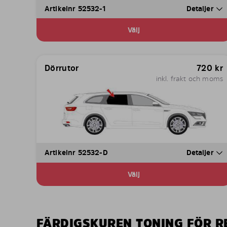
Artikelnr 52532-1
Detaljer
Välj
Dörrutor
720
kr
inkl. frakt och moms
Artikelnr 52532-D
Detaljer
Välj
FÄRDIGSKUREN TONING FÖR R