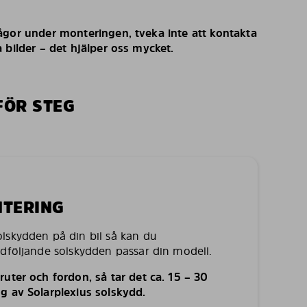
ågor under monteringen, tveka inte att kontakta
 bilder – det hjälper oss mycket.
FÖR STEG
NTERING
lskydden på din bil så kan du
edföljande solskydden passar din modell.
uter och fordon, så tar det ca. 15 – 30
g av Solarplexius solskydd.