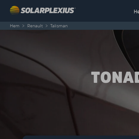
Skip to content
H
Hem
>
Renault
>
Talisman
TONAD