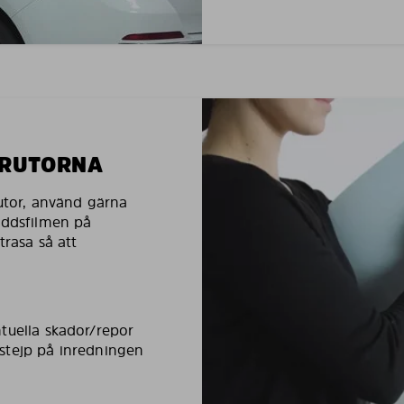
LRUTORNA
rutor, använd gärna
yddsfilmen på
trasa så att
tuella skador/repor
stejp på inredningen