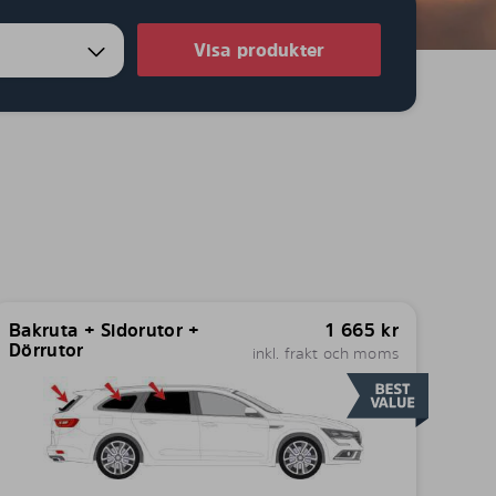
Visa produkter
Bakruta + Sidorutor +
1 665
kr
Dörrutor
inkl. frakt och moms