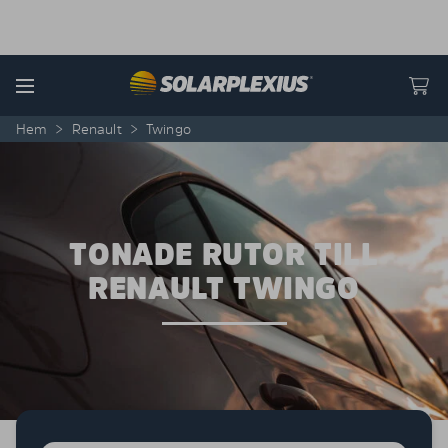
Skip to content
Menu
Hem
>
Renault
>
Twingo
TONADE RUTOR TILL
RENAULT TWINGO