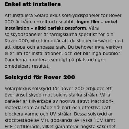
Enkel att installera
Att installera Solarplexius solskyddspaneler för Rover
200 är både enkelt och snabbt.
Ingen film – enkel
installation – alltid perfekt passform
. Våra
solskyddspaneler är färdigskurna specifikt för din
Rover 200, vilket innebär att du slipper besväret med
att klippa och anpassa själv. Du behöver inga verktyg
eller lim för installationen, och det blir inga bubblor.
Panelerna monteras smidigt på plats och ger
omedelbart resultat.
Solskydd för Rover 200
Solarplexius solskydd för Rover 200 erbjuder ett
överlägset skydd mot solens starka strålar. Våra
paneler är tillverkade av högkvalitativt Macrolon-
material som är både hållbart och effektivt i att
blockera värme och UV-strålar. Dessa solskydd är
krocktestade av VTI, godkända av Tyska TÜV samt
ECE certifierade, vilket garanterar högsta säkerhet