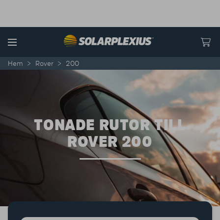
Skip to content
Menu
Hem
>
Rover
>
200
TONADE RUTOR TILL
ROVER 200