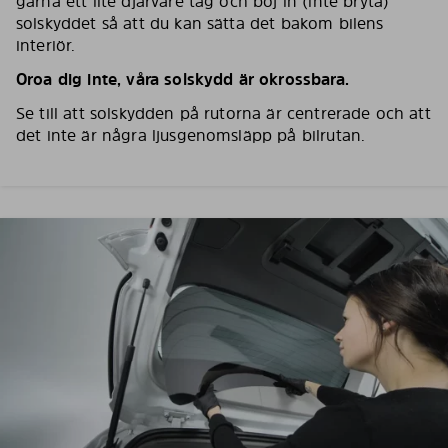
gärna ett lite djärvare tag och böj in (inte bryta)
solskyddet så att du kan sätta det bakom bilens
interiör.
Oroa dig inte, våra solskydd är okrossbara.
Se till att solskydden på rutorna är centrerade och att
det inte är några ljusgenomsläpp på bilrutan.