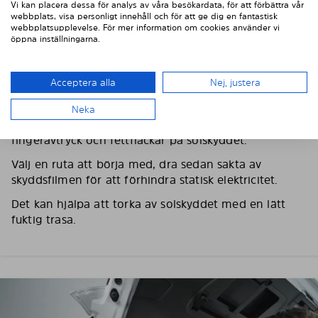
Vi kan placera dessa för analys av våra besökardata, för att förbättra vår
webbplats, visa personligt innehåll och för att ge dig en fantastisk
webbplatsupplevelse. För mer information om cookies använder vi
öppna inställningarna.
Acceptera alla
Nej, justera
3. TA BORT SKYDDSFILMEN
Neka
Använd medföljande handskar för att förhindra
fingeravtryck och fettfläckar på solskyddet.
Välj en ruta att börja med, dra sedan sakta av
skyddsfilmen för att förhindra statisk elektricitet.
Det kan hjälpa att torka av solskyddet med en lätt
fuktig trasa.