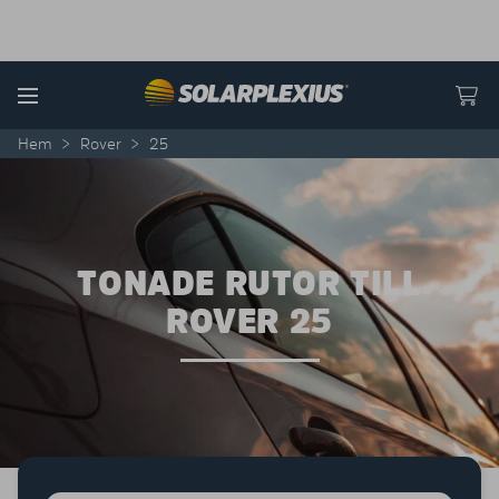
Skip to content
Menu
Hem
>
Rover
>
25
TONADE RUTOR TILL
ROVER 25