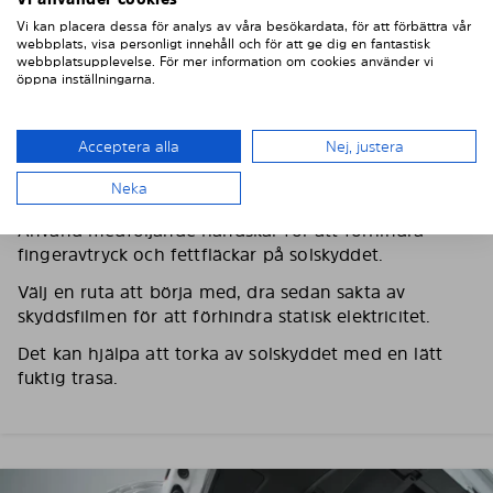
Vi kan placera dessa för analys av våra besökardata, för att förbättra vår
webbplats, visa personligt innehåll och för att ge dig en fantastisk
webbplatsupplevelse. För mer information om cookies använder vi
öppna inställningarna.
Acceptera alla
Nej, justera
3. TA BORT SKYDDSFILMEN
Neka
Använd medföljande handskar för att förhindra
fingeravtryck och fettfläckar på solskyddet.
Välj en ruta att börja med, dra sedan sakta av
skyddsfilmen för att förhindra statisk elektricitet.
Det kan hjälpa att torka av solskyddet med en lätt
fuktig trasa.