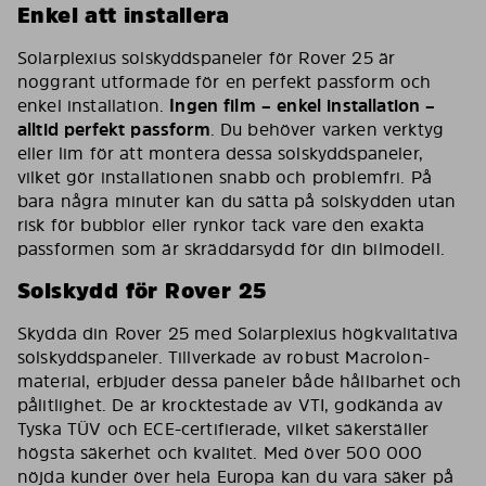
Enkel att installera
Solarplexius solskyddspaneler för Rover 25 är
noggrant utformade för en perfekt passform och
enkel installation.
Ingen film – enkel installation –
alltid perfekt passform
. Du behöver varken verktyg
eller lim för att montera dessa solskyddspaneler,
vilket gör installationen snabb och problemfri. På
bara några minuter kan du sätta på solskydden utan
risk för bubblor eller rynkor tack vare den exakta
passformen som är skräddarsydd för din bilmodell.
Solskydd för Rover 25
Skydda din Rover 25 med Solarplexius högkvalitativa
solskyddspaneler. Tillverkade av robust Macrolon-
material, erbjuder dessa paneler både hållbarhet och
pålitlighet. De är krocktestade av VTI, godkända av
Tyska TÜV och ECE-certifierade, vilket säkerställer
högsta säkerhet och kvalitet. Med över 500 000
nöjda kunder över hela Europa kan du vara säker på