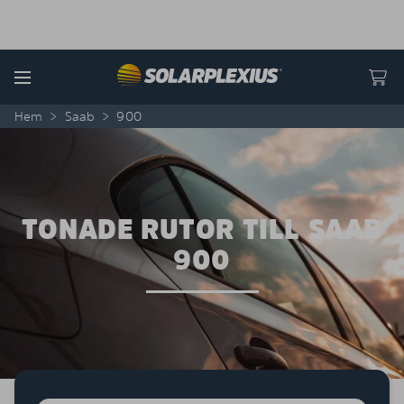
Skip to content
Menu
Hem
>
Saab
>
900
TONADE RUTOR TILL SAAB
900