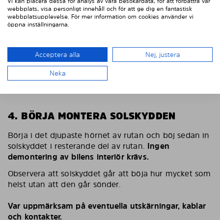
Vi kan placera dessa för analys av våra besökardata, för att förbättra vår
webbplats, visa personligt innehåll och för att ge dig en fantastisk
webbplatsupplevelse. För mer information om cookies använder vi
öppna inställningarna.
Acceptera alla
Nej, justera
Neka
4. BÖRJA MONTERA SOLSKYDDEN
Börja i det djupaste hörnet av rutan och böj sedan in
solskyddet i resterande del av rutan.
Ingen
demontering av bilens interiör krävs.
Observera att solskyddet går att böja hur mycket som
helst utan att den går sönder.
Var uppmärksam på eventuella utskärningar, kablar
och kontakter.