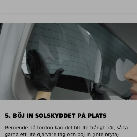
5. BÖJ IN SOLSKYDDET PÅ PLATS
Beroende på fordon kan det bli lite trångt här, så ta
gärna ett lite djärvare tag och böj in (inte bryta)