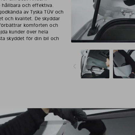
 hållbara och effektiva.
 godkända av Tyska TÜV och
et och kvalitet. De skyddar
t förbättrar komforten och
öjda kunder över hela
ta skyddet för din bil och