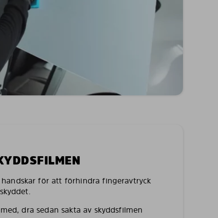
SKYDDSFILMEN
andskar för att förhindra fingeravtryck
lskyddet.
a med, dra sedan sakta av skyddsfilmen