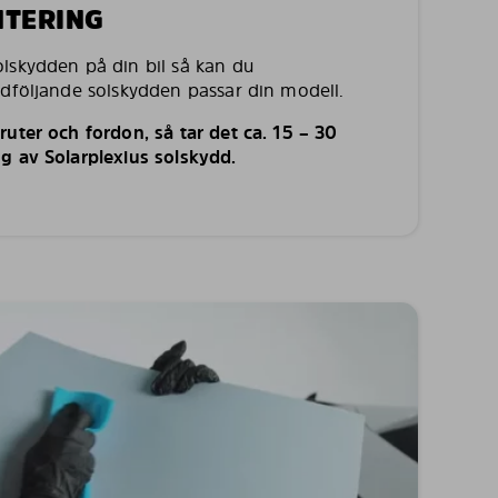
NTERING
lskydden på din bil så kan du
edföljande solskydden passar din modell.
uter och fordon, så tar det ca. 15 – 30
g av Solarplexius solskydd.