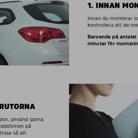
1. INNAN MO
Innan du monterar so
kontrollera att de m
Beroende på antalet r
minuter för monterin
LRUTORNA
rutor, använd gärna
yddsfilmen på
trasa så att