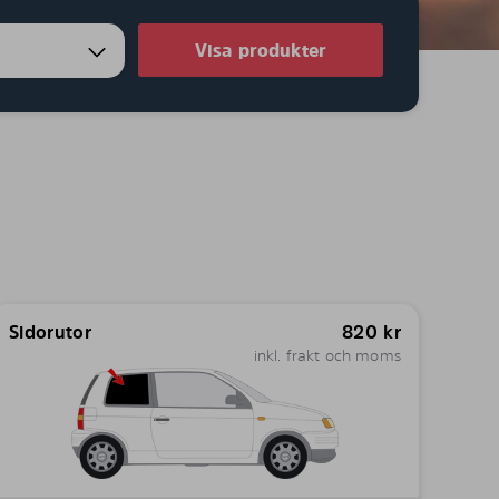
Visa produkter
Sidorutor
820
kr
inkl. frakt och moms