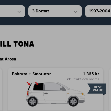
3 Dörrars
1997-2004
ILL TONA
at Arosa
Bakruta + Sidorutor
1 365
kr
inkl. frakt och moms