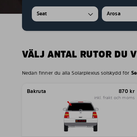
Seat
Arosa
VÄLJ ANTAL RUTOR DU V
Nedan finner du alla Solarplexius solskydd för
Se
Bakruta
870
kr
inkl. frakt och moms