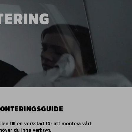
TERING
MONTERINGSGUIDE
len till en verkstad för att montera vårt
behöver du inga verktyg.