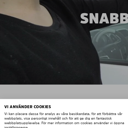
SNABB
VI ANVÄNDER COOKIES
Vi kan placera dessa för analys av våra besökardata, för att förbättra vår
webbplats, visa personligt innehåll och för att ge dig en fantastisk
webbplatsupplevelse. För mer information om cookies använder vi öppna
inställningarna.