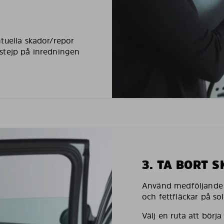
tuella skador/repor
stejp på inredningen
3. TA BORT 
Använd medföljande h
och fettfläckar på so
Välj en ruta att börj