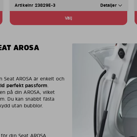
Artikelnr 23829E-3
Detaljer
Välj
EAT AROSA
din Seat AROSA är enkelt och
ltid perfekt passform
.
ren på din AROSA, vilket
lim. Du kan snabbt fästa
kydd utan bubblor.
 för din Seat AROSA.