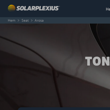
Skip to content
H
Hem
>
Seat
>
Arosa
TON