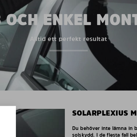
 OCH ENKEL MON
Alltid ett perfekt resultat
SOLARPLEXIUS 
Du behöver inte lämna in bi
solskydd. I de flesta fall 