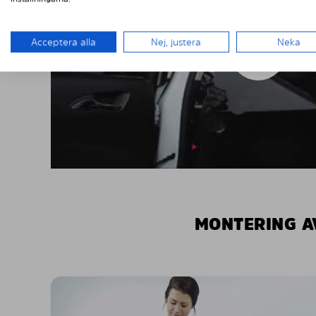
Acceptera alla
Nej, justera
Neka
MONTERING A