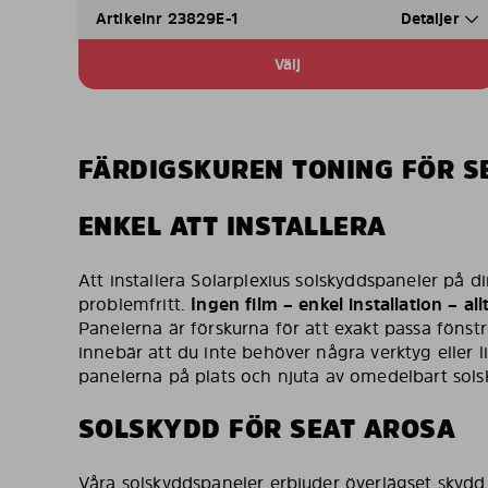
Artikelnr 23829E-1
Detaljer
Välj
FÄRDIGSKUREN TONING FÖR S
ENKEL ATT INSTALLERA
Att installera Solarplexius solskyddspaneler på 
problemfritt.
Ingen film – enkel installation – al
Panelerna är förskurna för att exakt passa fönst
innebär att du inte behöver några verktyg eller 
panelerna på plats och njuta av omedelbart sols
SOLSKYDD FÖR SEAT AROSA
Våra solskyddspaneler erbjuder överlägset skydd