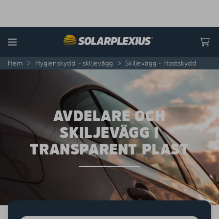
Skip to content
Menu
Hem
>
Hygienskydd - skiljevägg
>
Skiljevägg - Hostskydd
AVDELARE OCH
SKILJEVÄGG I
TRANSPARENT PLAST