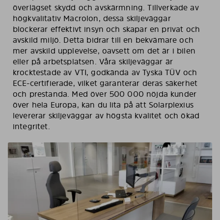
överlägset skydd och avskärmning. Tillverkade av
högkvalitativ Macrolon, dessa skiljeväggar
blockerar effektivt insyn och skapar en privat och
avskild miljö. Detta bidrar till en bekvämare och
mer avskild upplevelse, oavsett om det är i bilen
eller på arbetsplatsen. Våra skiljeväggar är
krocktestade av VTI, godkända av Tyska TÜV och
ECE-certifierade, vilket garanterar deras säkerhet
och prestanda. Med över 500 000 nöjda kunder
över hela Europa, kan du lita på att Solarplexius
levererar skiljeväggar av högsta kvalitet och ökad
integritet.