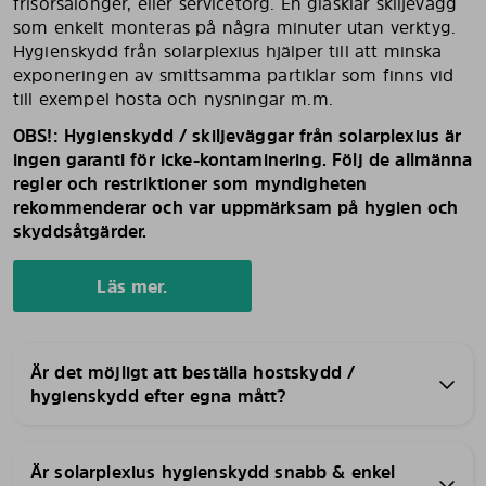
frisörsalonger, eller servicetorg. En glasklar skiljevägg
som enkelt monteras på några minuter utan verktyg.
Hygienskydd från solarplexius hjälper till att minska
exponeringen av smittsamma partiklar som finns vid
till exempel hosta och nysningar m.m.
OBS!: Hygienskydd / skiljeväggar från solarplexius är
ingen garanti för icke-kontaminering. Följ de allmänna
regler och restriktioner som myndigheten
rekommenderar och var uppmärksam på hygien och
skyddsåtgärder.
Läs mer.
Är det möjligt att beställa hostskydd /
hygienskydd efter egna mått?
Är solarplexius hygienskydd snabb & enkel