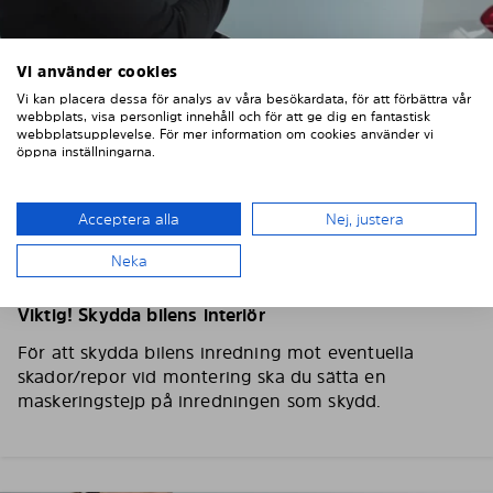
Vi använder cookies
Vi kan placera dessa för analys av våra besökardata, för att förbättra vår
webbplats, visa personligt innehåll och för att ge dig en fantastisk
webbplatsupplevelse. För mer information om cookies använder vi
öppna inställningarna.
2. TVÄTTA OCH TORKA BILRUTORNA
Tvätta och torka omsorgsfullt av bilens rutor, använd
Acceptera alla
Nej, justera
gärna fönsterputs och en fiberduk. Torka av
skyddsfilmen på Solarplexius solskydd med en lätt
Neka
fuktad trasa så att eventuellt damm försvinner.
Viktig! Skydda bilens interiör
För att skydda bilens inredning mot eventuella
skador/repor vid montering ska du sätta en
maskeringstejp på inredningen som skydd.