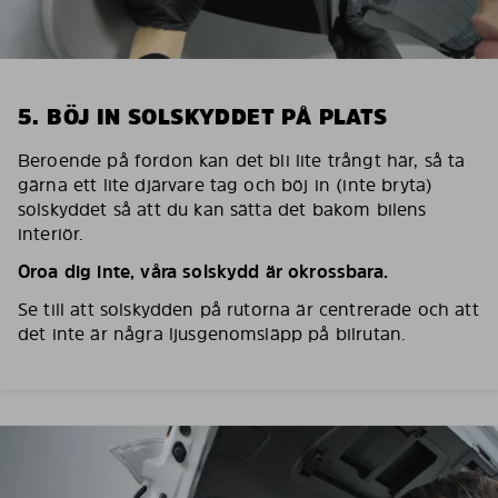
5. BÖJ IN SOLSKYDDET PÅ PLATS
Beroende på fordon kan det bli lite trångt här, så ta
gärna ett lite djärvare tag och böj in (inte bryta)
solskyddet så att du kan sätta det bakom bilens
interiör.
Oroa dig inte, våra solskydd är okrossbara.
Se till att solskydden på rutorna är centrerade och att
det inte är några ljusgenomsläpp på bilrutan.