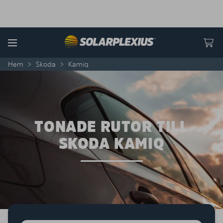
Skip to content
Menu
Hem
>
Skoda
>
Kamiq
TONADE RUTOR TILL
SKODA KAMIQ