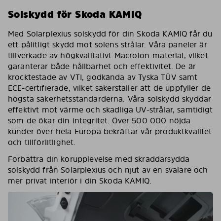
Solskydd för Skoda KAMIQ
Med Solarplexius solskydd för din Skoda KAMIQ får du
ett pålitligt skydd mot solens strålar. Våra paneler är
tillverkade av högkvalitativt Macrolon-material, vilket
garanterar både hållbarhet och effektivitet. De är
krocktestade av VTI, godkända av Tyska TÜV samt
ECE-certifierade, vilket säkerställer att de uppfyller de
högsta säkerhetsstandarderna. Våra solskydd skyddar
effektivt mot värme och skadliga UV-strålar, samtidigt
som de ökar din integritet. Över 500 000 nöjda
kunder över hela Europa bekräftar vår produktkvalitet
och tillförlitlighet.
Förbättra din körupplevelse med skräddarsydda
solskydd från Solarplexius och njut av en svalare och
mer privat interiör i din Skoda KAMIQ.