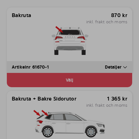
Bakruta
870
kr
inkl. frakt och moms
Artikelnr 61670-1
Detaljer
Välj
Bakruta + Bakre Sidorutor
1 365
kr
inkl. frakt och moms