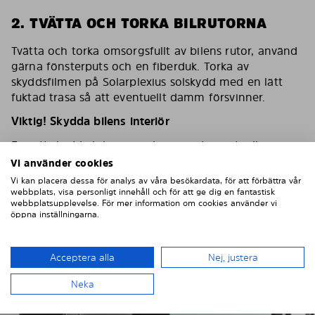
2. TVÄTTA OCH TORKA BILRUTORNA
Tvätta och torka omsorgsfullt av bilens rutor, använd
gärna fönsterputs och en fiberduk. Torka av
skyddsfilmen på Solarplexius solskydd med en lätt
fuktad trasa så att eventuellt damm försvinner.
Viktig! Skydda bilens interiör
För att skydda bilens inredning mot eventuella
skador/repor vid montering ska du sätta en
Vi använder cookies
maskeringstejp på inredningen som skydd.
Vi kan placera dessa för analys av våra besökardata, för att förbättra vår
webbplats, visa personligt innehåll och för att ge dig en fantastisk
webbplatsupplevelse. För mer information om cookies använder vi
öppna inställningarna.
Acceptera alla
Nej, justera
Neka