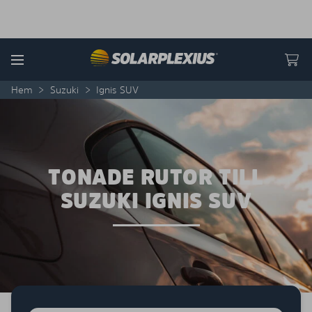
Skip to content
Menu
Hem
>
Suzuki
>
Ignis SUV
TONADE RUTOR TILL
SUZUKI IGNIS SUV