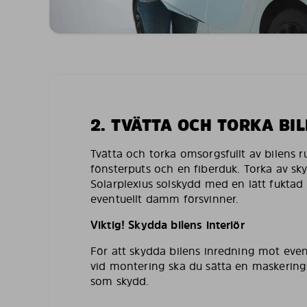
2. TVÄTTA OCH TORKA BI
Tvätta och torka omsorgsfullt av bilens 
fönsterputs och en fiberduk. Torka av sk
Solarplexius solskydd med en lätt fuktad 
eventuellt damm försvinner.
Viktig! Skydda bilens interiör
För att skydda bilens inredning mot even
vid montering ska du sätta en maskering
som skydd.