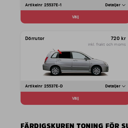
Artikelnr 25537E-1
Detaljer
Välj
Dörrutor
720
kr
inkl. frakt och moms
Artikelnr 25537E-D
Detaljer
Välj
FÄRDIGSKUREN TONING FÖR S