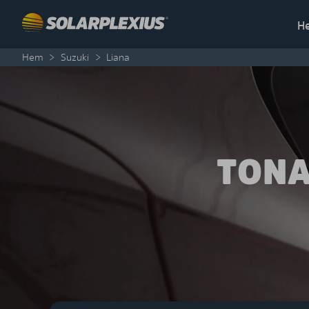
Skip to content
H
Hem
>
Suzuki
>
Liana
TONA