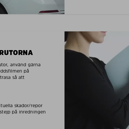
LRUTORNA
rutor, använd gärna
yddsfilmen på
trasa så att
tuella skador/repor
stejp på inredningen