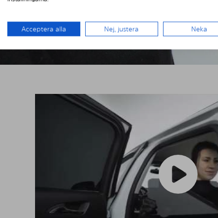
Acceptera alla
Nej, justera
Neka