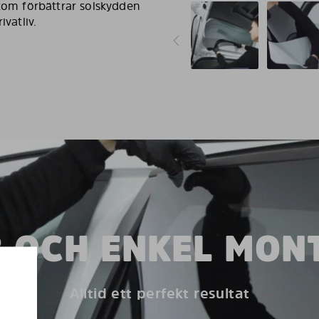
utom förbättrar solskydden
vatliv.
 OCH ENKEL MON
Alltid ett perfekt resultat