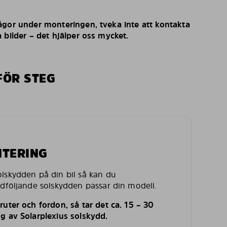
ågor under monteringen, tveka inte att kontakta
 bilder – det hjälper oss mycket.
FÖR STEG
NTERING
lskydden på din bil så kan du
edföljande solskydden passar din modell.
uter och fordon, så tar det ca. 15 – 30
g av Solarplexius solskydd.