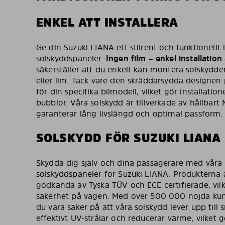
ENKEL ATT INSTALLERA
Ge din Suzuki LIANA ett stilrent och funktionellt
solskyddspaneler.
Ingen film – enkel installation
säkerställer att du enkelt kan montera solskydd
eller lim. Tack vare den skräddarsydda designen
för din specifika bilmodell, vilket gör installatio
bubblor. Våra solskydd är tillverkade av hållbart 
garanterar lång livslängd och optimal passform.
SOLSKYDD FÖR SUZUKI LIANA
Skydda dig själv och dina passagerare med våra 
solskyddspaneler för Suzuki LIANA. Produkterna ä
godkända av Tyska TÜV och ECE certifierade, vil
säkerhet på vägen. Med över 500 000 nöjda kun
du vara säker på att våra solskydd lever upp till 
effektivt UV-strålar och reducerar värme, vilke