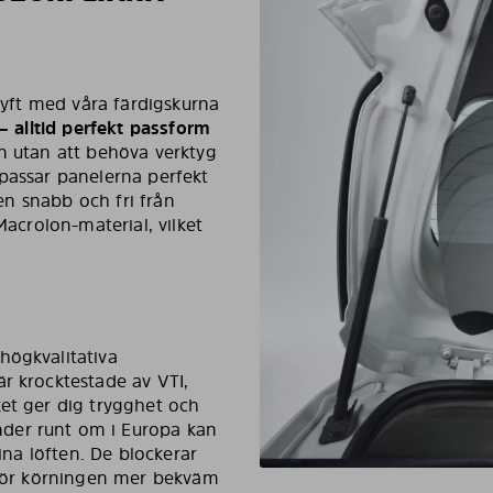
 lyft med våra färdigskurna
 – alltid perfekt passform
en utan att behöva verktyg
 passar panelerna perfekt
nen snabb och fri från
Macrolon-material, vilket
högkvalitativa
r krocktestade av VTI,
ket ger dig trygghet och
der runt om i Europa kan
sina löften. De blockerar
t gör körningen mer bekväm