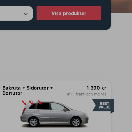
Visa produkter
Bakruta + Sidorutor +
1 390
kr
Dörrutor
inkl. frakt och moms