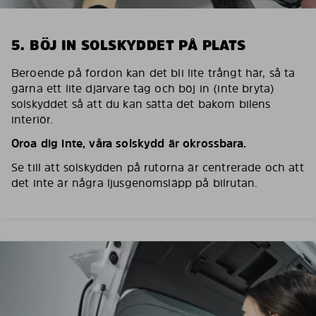
5. BÖJ IN SOLSKYDDET PÅ PLATS
Beroende på fordon kan det bli lite trångt här, så ta
gärna ett lite djärvare tag och böj in (inte bryta)
solskyddet så att du kan sätta det bakom bilens
interiör.
Oroa dig inte, våra solskydd är okrossbara.
Se till att solskydden på rutorna är centrerade och att
det inte är några ljusgenomsläpp på bilrutan.