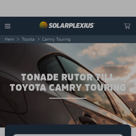
Skip to content
Menu
Hem
>
Toyota
>
Camry Touring
TONADE RUTOR TILL
TOYOTA CAMRY TOURING