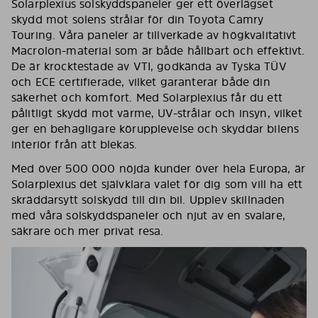
Solarplexius solskyddspaneler ger ett överlägset
skydd mot solens strålar för din Toyota Camry
Touring. Våra paneler är tillverkade av högkvalitativt
Macrolon-material som är både hållbart och effektivt.
De är krocktestade av VTI, godkända av Tyska TÜV
och ECE certifierade, vilket garanterar både din
säkerhet och komfort. Med Solarplexius får du ett
pålitligt skydd mot värme, UV-strålar och insyn, vilket
ger en behagligare körupplevelse och skyddar bilens
interiör från att blekas.
Med över 500 000 nöjda kunder över hela Europa, är
Solarplexius det självklara valet för dig som vill ha ett
skräddarsytt solskydd till din bil. Upplev skillnaden
med våra solskyddspaneler och njut av en svalare,
säkrare och mer privat resa.