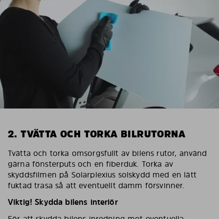
2. TVÄTTA OCH TORKA BILRUTORNA
Tvätta och torka omsorgsfullt av bilens rutor, använd
gärna fönsterputs och en fiberduk. Torka av
skyddsfilmen på Solarplexius solskydd med en lätt
fuktad trasa så att eventuellt damm försvinner.
Viktig! Skydda bilens interiör
För att skydda bilens inredning mot eventuella