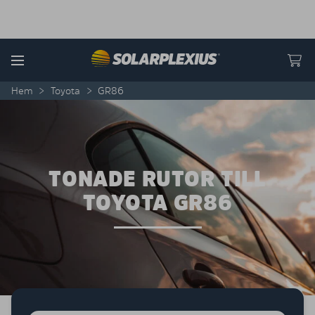
Skip to content
Menu
Hem
>
Toyota
>
GR86
TONADE RUTOR TILL
TOYOTA GR86