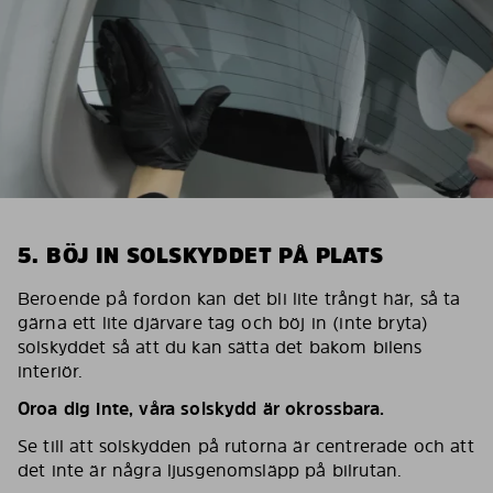
5. BÖJ IN SOLSKYDDET PÅ PLATS
Beroende på fordon kan det bli lite trångt här, så ta
gärna ett lite djärvare tag och böj in (inte bryta)
solskyddet så att du kan sätta det bakom bilens
interiör.
Oroa dig inte, våra solskydd är okrossbara.
Se till att solskydden på rutorna är centrerade och att
det inte är några ljusgenomsläpp på bilrutan.