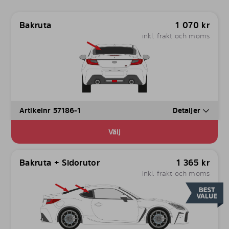
Bakruta
1 070
kr
inkl. frakt och moms
Artikelnr 57186-1
Detaljer
Välj
Bakruta + Sidorutor
1 365
kr
inkl. frakt och moms