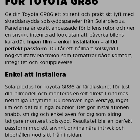
FÖR TOYOTA GR86
Ge din Toyota GR86 ett stilrent och praktiskt lyft med
skräddarsydda solskyddspaneler från Solarplexius.
Panelerna är exakt anpassade för bilens rutor och ger
en snygg, integrerad look utan att påverka bilens
karaktär.
Ingen film – enkel installation – alltid
perfekt passform
. Du får ett hållbart solskydd i
högkvalitativ Macrolon som förbättrar både komfort,
integritet och körupplevelse.
Enkel att installera
Solarplexius för Toyota GR86 är färdigskuret för just
din bilmodell och monteras enkelt direkt i rutornas
befintliga utrymme. Du behöver inga verktyg, inget
lim och det blir inga bubblor. Det gör installationen
snabb, smidig och enkel även för dig som aldrig
tidigare monterat solskydd. Resultatet blir en perfekt
passform med ett snyggt originalnära intryck och
bibehållen god sikt från insidan.