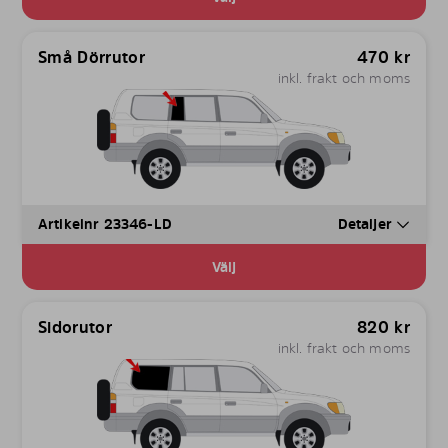
Små Dörrutor
470
kr
inkl. frakt och moms
Artikelnr 23346-LD
Detaljer
Välj
Sidorutor
820
kr
inkl. frakt och moms