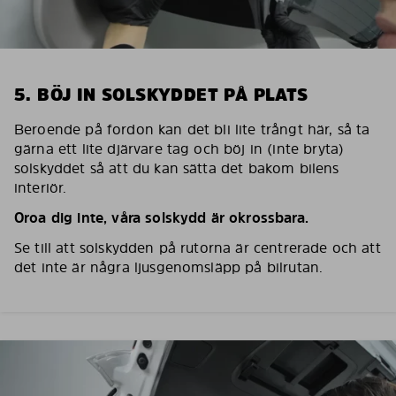
5. BÖJ IN SOLSKYDDET PÅ PLATS
Beroende på fordon kan det bli lite trångt här, så ta
gärna ett lite djärvare tag och böj in (inte bryta)
solskyddet så att du kan sätta det bakom bilens
interiör.
Oroa dig inte, våra solskydd är okrossbara.
Se till att solskydden på rutorna är centrerade och att
det inte är några ljusgenomsläpp på bilrutan.