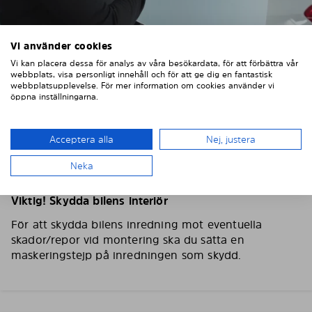
Vi använder cookies
Vi kan placera dessa för analys av våra besökardata, för att förbättra vår
webbplats, visa personligt innehåll och för att ge dig en fantastisk
webbplatsupplevelse. För mer information om cookies använder vi
öppna inställningarna.
2. TVÄTTA OCH TORKA BILRUTORNA
Tvätta och torka omsorgsfullt av bilens rutor, använd
Acceptera alla
Nej, justera
gärna fönsterputs och en fiberduk. Torka av
skyddsfilmen på Solarplexius solskydd med en lätt
Neka
fuktad trasa så att eventuellt damm försvinner.
Viktig! Skydda bilens interiör
För att skydda bilens inredning mot eventuella
skador/repor vid montering ska du sätta en
maskeringstejp på inredningen som skydd.