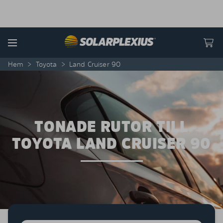
Skip to content
Menu
Hem
>
Toyota
>
Land Cruiser 90
TONADE RUTOR TILL
TOYOTA LAND CRUISER 90