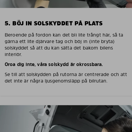
5. BÖJ IN SOLSKYDDET PÅ PLATS
Beroende på fordon kan det bli lite trångt här, så ta
gärna ett lite djärvare tag och böj in (inte bryta)
solskyddet så att du kan sätta det bakom bilens
interiör.
Oroa dig inte, våra solskydd är okrossbara.
Se till att solskydden på rutorna är centrerade och att
det inte är några ljusgenomsläpp på bilrutan.