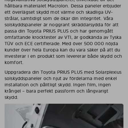
hållbara materialet Macrolon. Dessa paneler erbjuder
ett överlägset skydd mot värme och skadliga UV-
strålar, samtidigt som de ökar din integritet. Våra
solskyddspaneler är noggrant skräddarsydda för att
passa din Toyota PRIUS PLUS och har genomgått
omfattande krocktester av VTI, är godkända av Tyska
TÜV och ECE certifierade. Med över 500 000 nöjda
kunder över hela Europa kan du vara säker på att du
investerar i en produkt som levererar både skydd och
komfort.
Uppgradera din Toyota PRIUS PLUS med Solarplexius
solskyddspaneler och njut av fördelarna med enkel
installation och pålitligt skydd. Ingen film, ingen
krångel – bara perfekt passform och långvarigt
skydd.