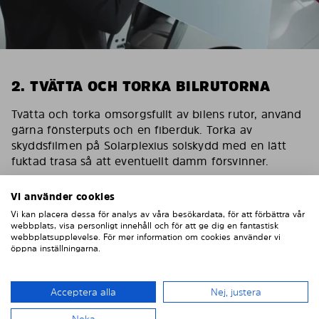
2. TVÄTTA OCH TORKA BILRUTORNA
Tvätta och torka omsorgsfullt av bilens rutor, använd
gärna fönsterputs och en fiberduk. Torka av
skyddsfilmen på Solarplexius solskydd med en lätt
fuktad trasa så att eventuellt damm försvinner.
Viktig! Skydda bilens interiör
Vi använder cookies
För att skydda bilens inredning mot eventuella
Vi kan placera dessa för analys av våra besökardata, för att förbättra vår
skador/repor vid montering ska du sätta en
webbplats, visa personligt innehåll och för att ge dig en fantastisk
webbplatsupplevelse. För mer information om cookies använder vi
maskeringstejp på inredningen som skydd.
öppna inställningarna.
Acceptera alla
Nej, justera