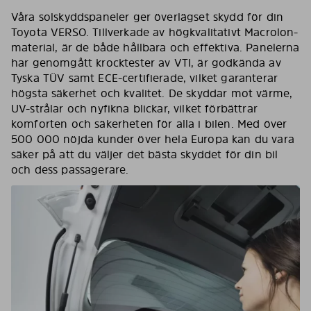
Våra solskyddspaneler ger överlägset skydd för din
Toyota VERSO. Tillverkade av högkvalitativt Macrolon-
material, är de både hållbara och effektiva. Panelerna
har genomgått krocktester av VTI, är godkända av
Tyska TÜV samt ECE-certifierade, vilket garanterar
högsta säkerhet och kvalitet. De skyddar mot värme,
UV-strålar och nyfikna blickar, vilket förbättrar
komforten och säkerheten för alla i bilen. Med över
500 000 nöjda kunder över hela Europa kan du vara
säker på att du väljer det bästa skyddet för din bil
och dess passagerare.