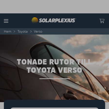
Skip to content
Menu
Hem
>
Toyota
>
Verso
TONADE RUTOR TILL
TOYOTA VERSO