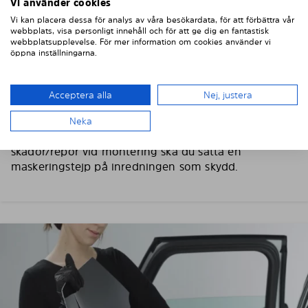
Vi använder cookies
2. TVÄTTA OCH TORKA BILRUTORNA
Vi kan placera dessa för analys av våra besökardata, för att förbättra vår
webbplats, visa personligt innehåll och för att ge dig en fantastisk
webbplatsupplevelse. För mer information om cookies använder vi
Tvätta och torka omsorgsfullt av bilens rutor, använd
öppna inställningarna.
gärna fönsterputs och en fiberduk. Torka av
skyddsfilmen på Solarplexius solskydd med en lätt
fuktad trasa så att eventuellt damm försvinner.
Acceptera alla
Nej, justera
Viktig! Skydda bilens interiör
Neka
För att skydda bilens inredning mot eventuella
skador/repor vid montering ska du sätta en
maskeringstejp på inredningen som skydd.