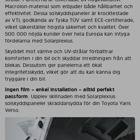
Macrolon-material som erbjuder både hållbarhet och
effektivitet. Dessa solskyddspaneler är krocktestade
av VTI, godkända av Tyska TÜV samt ECE-certifierade,
vilket säkerställer högsta säkerhet och kvalitet. Över
500 000 nöjda kunder över hela Europa kan intyga
fördelarna med Solarplexius.
Skyddet mot värme och UV-strålar förbättrar
komforten i din bil och skyddar inredningen från att
blekas. Dessutom ger panelerna ett ökat
integritetsskydd, vilket gör att du kan känna dig
tryggare i din bil.
Ingen film – enkel installation – alltid perfekt
passform
. Upplev skillnaden med Solarplexius
solskyddspaneler skräddarsydda för din Toyota Yaris
Verso.