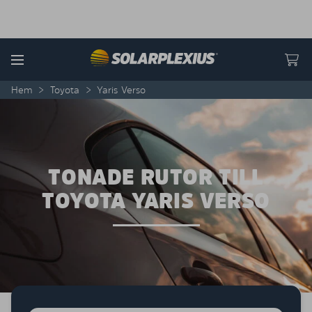
Skip to content
Menu
Hem
>
Toyota
>
Yaris Verso
TONADE RUTOR TILL
TOYOTA YARIS VERSO