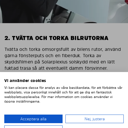
2. TVÄTTA OCH TORKA BILRUTORNA
Tvätta och torka omsorgsfullt av bilens rutor, använd
gärna fönsterputs och en fiberduk. Torka av
skyddsfilmen på Solarplexius solskydd med en lätt
fuktad trasa så att eventuellt damm försvinner.
Viktig! Skydda bilens interiör
Vi använder cookies
För att skydda bilens inredning mot eventuella
Vi kan placera dessa för analys av våra besökardata, för att förbättra vår
webbplats, visa personligt innehåll och för att ge dig en fantastisk
skador/repor vid montering ska du sätta en
webbplatsupplevelse. För mer information om cookies använder vi
maskeringstejp på inredningen som skydd.
öppna inställningarna.
Acceptera alla
Nej, justera