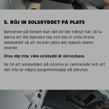
5. BÖJ IN SOLSKYDDET PÅ PLATS
Beroende på fordon kan det bli lite trångt här, så ta
gärna ett lite djärvare tag och böj in (inte bryta)
solskyddet så att du kan sätta det bakom bilens
interiör.
Oroa dig inte, våra solskydd är okrossbara.
Se till att solskydden på rutorna är centrerade och att
det inte är några ljusgenomsläpp på bilrutan.