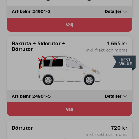
Artikelnr 24901-3
Detaljer
Välj
Bakruta + Sidorutor +
1 665
kr
Dörrutor
inkl. frakt och moms
Artikelnr 24901-5
Detaljer
Välj
Dörrutor
720
kr
inkl. frakt och moms