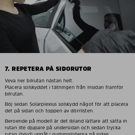
7. REPETERA PÅ SIDORUTOR
Veva ner bilrutan nästan helt.
Placera solskyddet i tätningen från insidan framför
bilrutan.
Böj sedan Solarplexius solskydd något för att placera
det på sidan och toppen av dörrlisten.
Beroende på modell är det ibland lättare att sätta in
rutan lite djupare på undersidan och sedan trycka
rutan (böjd) uppåt i gummislisterna på sidan.