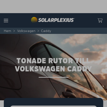
Skip to content
Menu
Hem
>
Volkswagen
>
Caddy
TONADE RUTOR TILL
VOLKSWAGEN CADDY