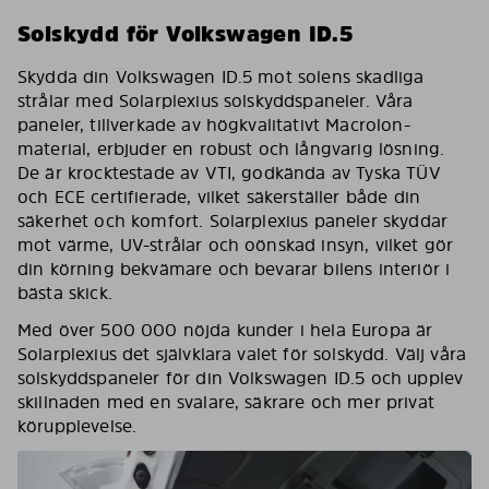
Solskydd för Volkswagen ID.5
Skydda din Volkswagen ID.5 mot solens skadliga
strålar med Solarplexius solskyddspaneler. Våra
paneler, tillverkade av högkvalitativt Macrolon-
material, erbjuder en robust och långvarig lösning.
De är krocktestade av VTI, godkända av Tyska TÜV
och ECE certifierade, vilket säkerställer både din
säkerhet och komfort. Solarplexius paneler skyddar
mot värme, UV-strålar och oönskad insyn, vilket gör
din körning bekvämare och bevarar bilens interiör i
bästa skick.
Med över 500 000 nöjda kunder i hela Europa är
Solarplexius det självklara valet för solskydd. Välj våra
solskyddspaneler för din Volkswagen ID.5 och upplev
skillnaden med en svalare, säkrare och mer privat
körupplevelse.