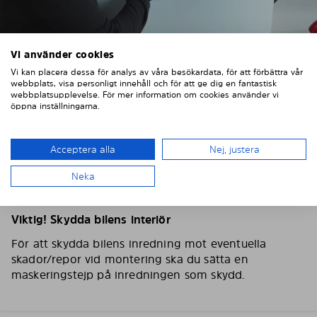
Vi använder cookies
Vi kan placera dessa för analys av våra besökardata, för att förbättra vår
webbplats, visa personligt innehåll och för att ge dig en fantastisk
webbplatsupplevelse. För mer information om cookies använder vi
öppna inställningarna.
2. TVÄTTA OCH TORKA BILRUTORNA
Tvätta och torka omsorgsfullt av bilens rutor, använd
Acceptera alla
Nej, justera
gärna fönsterputs och en fiberduk. Torka av
Neka
skyddsfilmen på Solarplexius solskydd med en lätt
fuktad trasa så att eventuellt damm försvinner.
Viktig! Skydda bilens interiör
För att skydda bilens inredning mot eventuella
skador/repor vid montering ska du sätta en
maskeringstejp på inredningen som skydd.