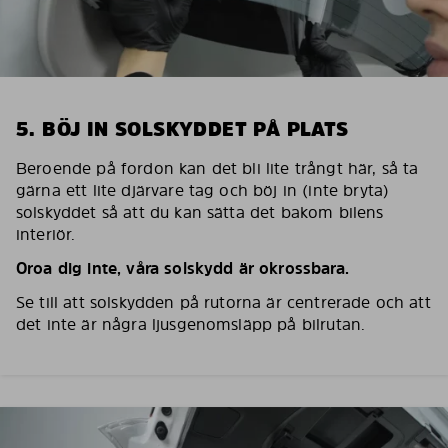
5. BÖJ IN SOLSKYDDET PÅ PLATS
Beroende på fordon kan det bli lite trångt här, så ta
gärna ett lite djärvare tag och böj in (inte bryta)
solskyddet så att du kan sätta det bakom bilens
interiör.
Oroa dig inte, våra solskydd är okrossbara.
Se till att solskydden på rutorna är centrerade och att
det inte är några ljusgenomsläpp på bilrutan.