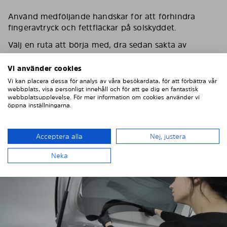
Använd medföljande handskar för att förhindra
fingeravtryck och fettfläckar på solskyddet.
Välj en ruta att börja med, dra sedan sakta av
skyddsfilmen för att förhindra statisk elektricitet.
Vi använder cookies
Det kan hjälpa att torka av solskyddet med en lätt
Vi kan placera dessa för analys av våra besökardata, för att förbättra vår
fuktig trasa.
webbplats, visa personligt innehåll och för att ge dig en fantastisk
webbplatsupplevelse. För mer information om cookies använder vi
öppna inställningarna.
Acceptera alla
Nej, justera
Neka