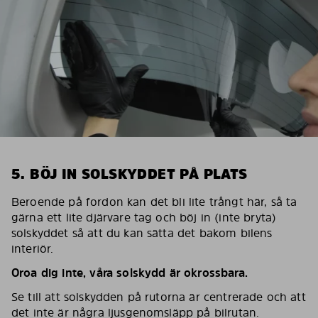
5. BÖJ IN SOLSKYDDET PÅ PLATS
Beroende på fordon kan det bli lite trångt här, så ta
gärna ett lite djärvare tag och böj in (inte bryta)
solskyddet så att du kan sätta det bakom bilens
interiör.
Oroa dig inte, våra solskydd är okrossbara.
Se till att solskydden på rutorna är centrerade och att
det inte är några ljusgenomsläpp på bilrutan.