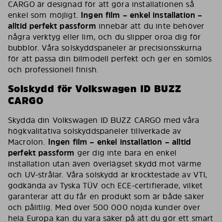
CARGO är designad för att göra installationen så
enkel som möjligt.
Ingen film – enkel installation –
alltid perfekt passform
innebär att du inte behöver
några verktyg eller lim, och du slipper oroa dig för
bubblor. Våra solskyddspaneler är precisionsskurna
för att passa din bilmodell perfekt och ger en sömlös
och professionell finish.
Solskydd för Volkswagen ID BUZZ
CARGO
Skydda din Volkswagen ID BUZZ CARGO med våra
högkvalitativa solskyddspaneler tillverkade av
Macrolon.
Ingen film – enkel installation – alltid
perfekt passform
ger dig inte bara en enkel
installation utan även överlägset skydd mot värme
och UV-strålar. Våra solskydd är krocktestade av VTI,
godkända av Tyska TÜV och ECE-certifierade, vilket
garanterar att du får en produkt som är både säker
och pålitlig. Med över 500 000 nöjda kunder över
hela Europa kan du vara säker på att du gör ett smart