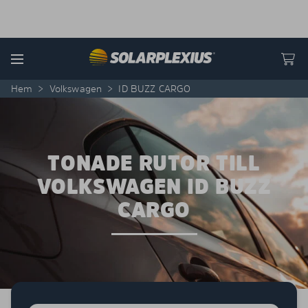
Skip to content
Menu
Hem
>
Volkswagen
>
ID BUZZ CARGO
TONADE RUTOR TILL
VOLKSWAGEN ID BUZZ
CARGO