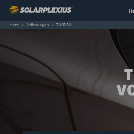
Skip to content
H
Hem
>
Volkswagen
>
TAYRON
T
V