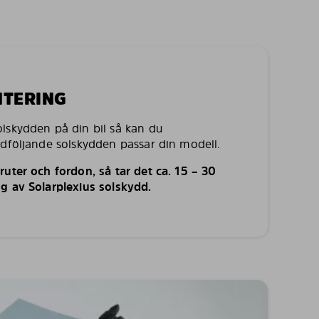
NTERING
lskydden på din bil så kan du
edföljande solskydden passar din modell.
uter och fordon, så tar det ca. 15 – 30
g av Solarplexius solskydd.