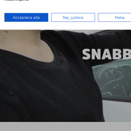
Acceptera alla
Nej, justera
Neka
SNABB