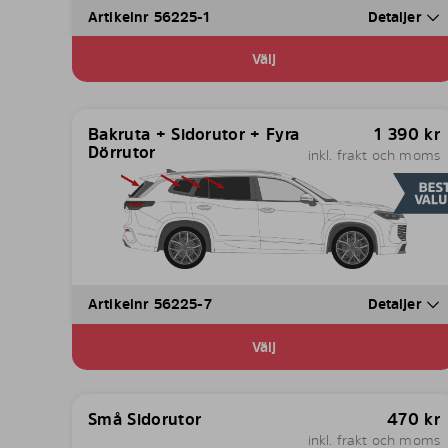
Artikelnr 56225-1
Detaljer
Välj
Bakruta + Sidorutor + Fyra
1 390
kr
Dörrutor
inkl. frakt och moms
Artikelnr 56225-7
Detaljer
Välj
Små Sidorutor
470
kr
inkl. frakt och moms