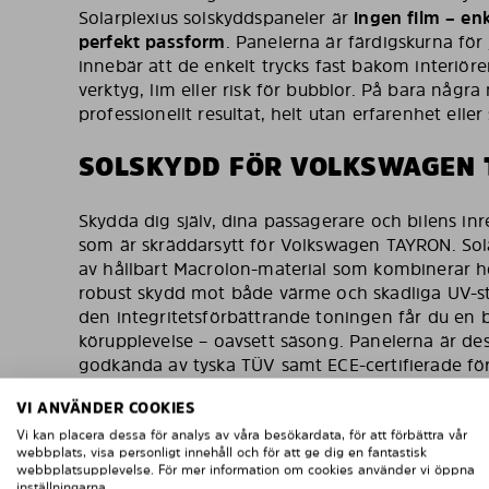
Solarplexius solskyddspaneler är
ingen film – enke
perfekt passform
. Panelerna är färdigskurna för j
innebär att de enkelt trycks fast bakom interiören
verktyg, lim eller risk för bubblor. På bara några
professionellt resultat, helt utan erfarenhet eller
SOLSKYDD FÖR VOLKSWAGEN 
Skydda dig själv, dina passagerare och bilens in
som är skräddarsytt för Volkswagen TAYRON. Solar
av hållbart Macrolon-material som kombinerar h
robust skydd mot både värme och skadliga UV-s
den integritetsförbättrande toningen får du en 
körupplevelse – oavsett säsong. Panelerna är de
godkända av tyska TÜV samt ECE-certifierade för
Med över 500 000 nöjda kunder i hela Europa är 
VI ANVÄNDER COOKIES
valet för dig som vill ha ett smartare solskydd –
Vi kan placera dessa för analys av våra besökardata, för att förbättra vår
webbplats, visa personligt innehåll och för att ge dig en fantastisk
webbplatsupplevelse. För mer information om cookies använder vi öppna
inställningarna.