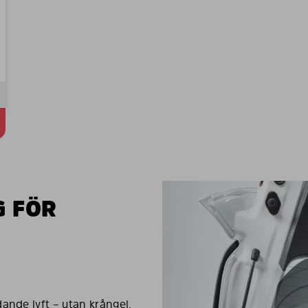
G FÖR
ande lyft – utan krångel.