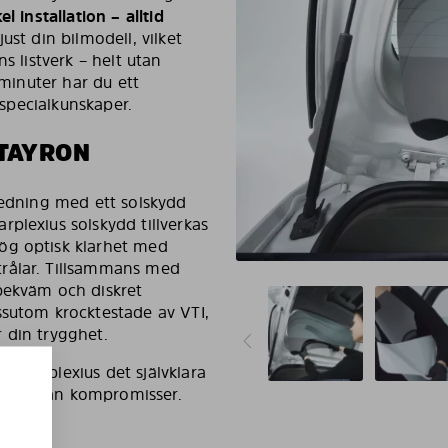
l installation – alltid
ust din bilmodell, vilket
s listverk – helt utan
 minuter har du ett
 specialkunskaper.
TAYRON
redning med ett solskydd
plexius solskydd tillverkas
ög optisk klarhet med
trålar. Tillsammans med
bekväm och diskret
ssutom krocktestade av VTI,
 din trygghet.
Solarplexius det självklara
 helt utan kompromisser.