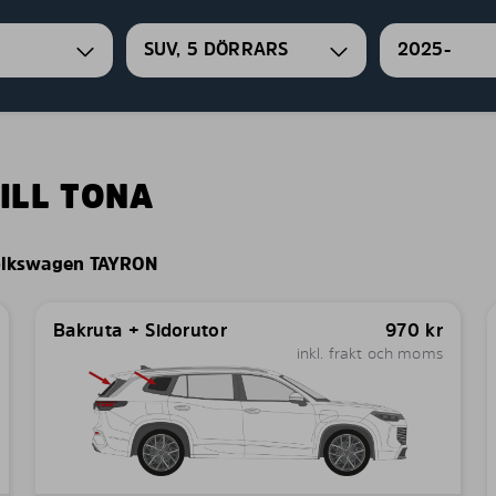
SUV, 5 DÖRRARS
2025-
ILL TONA
lkswagen TAYRON
Bakruta + Sidorutor
970
kr
inkl. frakt och moms