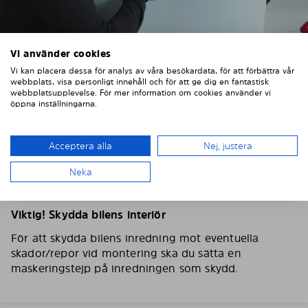
Vi använder cookies
Vi kan placera dessa för analys av våra besökardata, för att förbättra vår
webbplats, visa personligt innehåll och för att ge dig en fantastisk
webbplatsupplevelse. För mer information om cookies använder vi
öppna inställningarna.
2. TVÄTTA OCH TORKA BILRUTORNA
Tvätta och torka omsorgsfullt av bilens rutor, använd
Acceptera alla
Nej, justera
gärna fönsterputs och en fiberduk. Torka av
Neka
skyddsfilmen på Solarplexius solskydd med en lätt
fuktad trasa så att eventuellt damm försvinner.
Viktig! Skydda bilens interiör
För att skydda bilens inredning mot eventuella
skador/repor vid montering ska du sätta en
maskeringstejp på inredningen som skydd.