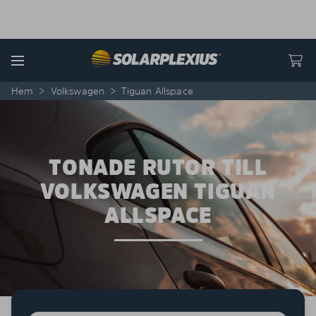
Skip to content
Menu
Hem
>
Volkswagen
>
Tiguan Allspace
TONADE RUTOR TILL
VOLKSWAGEN TIGUAN
ALLSPACE