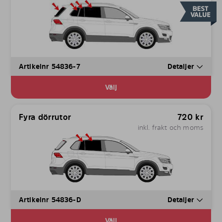
Artikelnr 54836-7
Detaljer
Välj
Fyra dörrutor
720
kr
inkl. frakt och moms
Artikelnr 54836-D
Detaljer
Välj