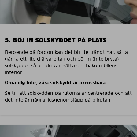
5. BÖJ IN SOLSKYDDET PÅ PLATS
Beroende på fordon kan det bli lite trångt här, så ta
gärna ett lite djärvare tag och böj in (inte bryta)
solskyddet så att du kan sätta det bakom bilens
interiör.
Oroa dig inte, våra solskydd är okrossbara.
Se till att solskydden på rutorna är centrerade och att
det inte är några ljusgenomsläpp på bilrutan.