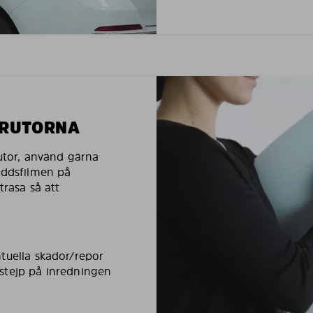
LRUTORNA
rutor, använd gärna
yddsfilmen på
trasa så att
tuella skador/repor
stejp på inredningen