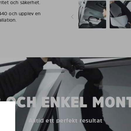
ritet och säkerhet.
 440 och upplev en
llation.
 OCH ENKEL MON
Alltid ett perfekt resultat