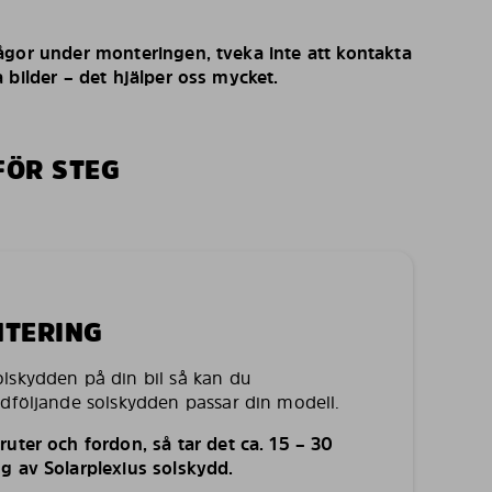
ågor under monteringen, tveka inte att kontakta
 bilder – det hjälper oss mycket.
FÖR STEG
NTERING
lskydden på din bil så kan du
edföljande solskydden passar din modell.
uter och fordon, så tar det ca. 15 – 30
g av Solarplexius solskydd.