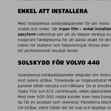
ENKEL ATT INSTALLERA
Med Solarplexius solskyddspaneler för din Volvo
snabb och enkel. Vår
ingen film – enkel installat
passform
-teknologi gör att du slipper verktyg o
noggrant färdigskurna för att passa exakt till din
risken för bubblor och feljusteringar. Klicka dem
ett professionellt resultat direkt.
SOLSKYDD FÖR VOLVO 440
Solarplexius solskyddspaneler erbjuder din Volvo
mot solens strålar. Tillverkade av högkvalitativt 
paneler både robusta och hållbara. De är krockt
Tyska TÜV och ECE certifierade, vilket säkerställ
Med över 500 000 nöjda kunder över hela Europ
du får en produkt som levererar. Panelerna bloc
UV-strålar, vilket håller din bil sval och skyddar