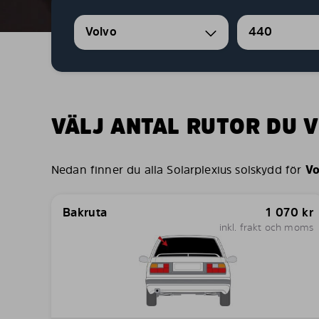
Volvo
440
VÄLJ ANTAL RUTOR DU V
Nedan finner du alla Solarplexius solskydd för
Vo
Bakruta
1 070
kr
inkl. frakt och moms