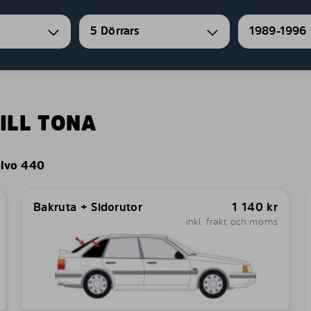
5 Dörrars
1989-1996
ILL TONA
lvo 440
Bakruta + Sidorutor
1 140
kr
inkl. frakt och moms