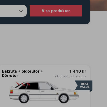
Visa produkter
Bakruta + Sidorutor +
1 440
kr
Dörrutor
inkl. frakt och moms