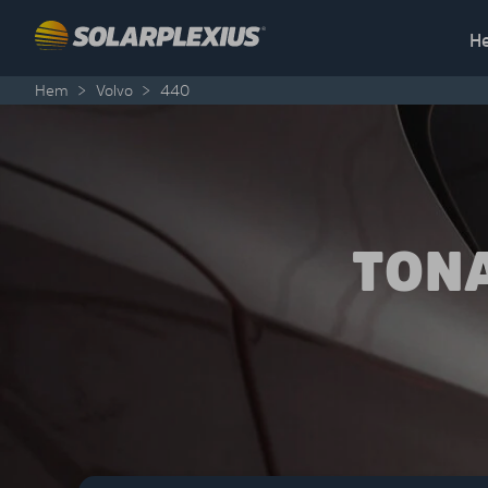
Skip to content
H
Hem
>
Volvo
>
440
TONA