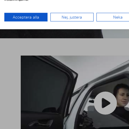
Acceptera alla
Nej, justera
Neka