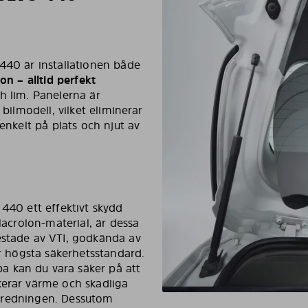
 440 är installationen både
ion – alltid perfekt
ch lim. Panelerna är
 bilmodell, vilket eliminerar
 enkelt på plats och njut av
 440 ett effektivt skydd
Macrolon-material, är dessa
estade av VTI, godkända av
er högsta säkerhetsstandard.
a kan du vara säker på att
kerar värme och skadliga
 inredningen. Dessutom