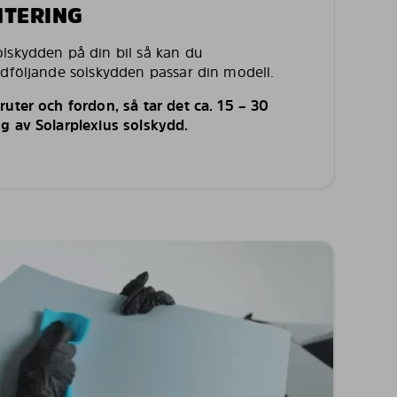
NTERING
lskydden på din bil så kan du
edföljande solskydden passar din modell.
uter och fordon, så tar det ca. 15 – 30
g av Solarplexius solskydd.