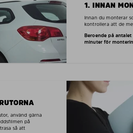
1. INNAN MO
Innan du monterar so
kontrollera att de m
Beroende på antalet r
minuter för monterin
LRUTORNA
rutor, använd gärna
yddsfilmen på
trasa så att