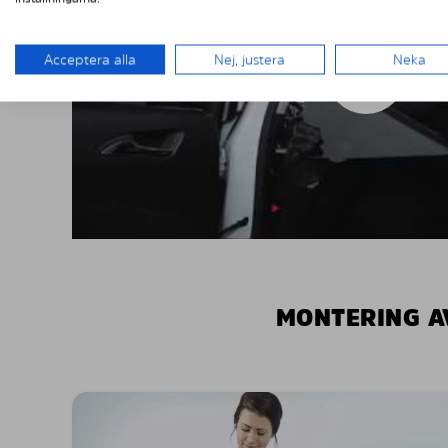
Acceptera alla
Nej, justera
Neka
MONTERING A