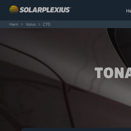
Skip to content
H
Hem
>
Volvo
>
C70
TONA