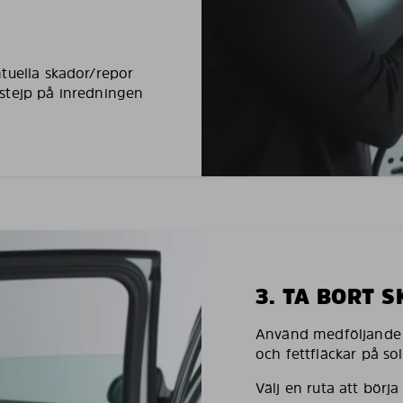
tuella skador/repor
stejp på inredningen
3. TA BORT 
Använd medföljande h
och fettfläckar på so
Välj en ruta att börj