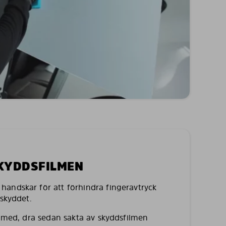
SKYDDSFILMEN
andskar för att förhindra fingeravtryck
lskyddet.
a med, dra sedan sakta av skyddsfilmen