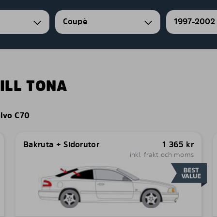
Coupè
1997-2002
ILL TONA
lvo C70
Bakruta + Sidorutor
1 365
kr
inkl. frakt och moms