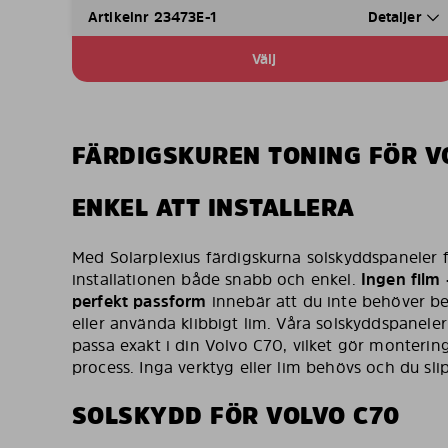
Artikelnr 23473E-1
Detaljer
Välj
FÄRDIGSKUREN TONING FÖR V
ENKEL ATT INSTALLERA
Med Solarplexius färdigskurna solskyddspaneler 
installationen både snabb och enkel.
Ingen film –
perfekt passform
innebär att du inte behöver bek
eller använda klibbigt lim. Våra solskyddspaneler
passa exakt i din Volvo C70, vilket gör montering
process. Inga verktyg eller lim behövs och du sli
SOLSKYDD FÖR VOLVO C70