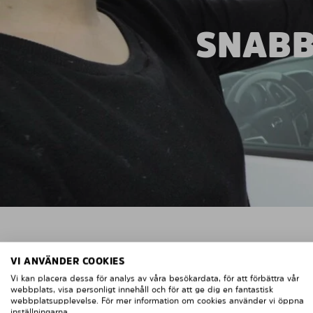
SNABB
VI ANVÄNDER COOKIES
Vi kan placera dessa för analys av våra besökardata, för att förbättra vår
webbplats, visa personligt innehåll och för att ge dig en fantastisk
webbplatsupplevelse. För mer information om cookies använder vi öppna
inställningarna.