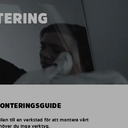
TERING
MONTERINGSGUIDE
len till en verkstad för att montera vårt
behöver du inga verktyg.