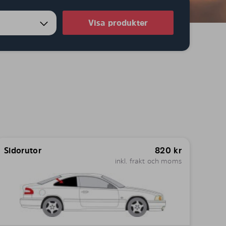
Visa produkter
Sidorutor
820
kr
inkl. frakt och moms