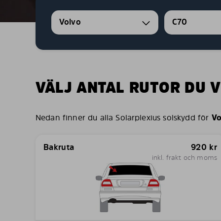
Volvo
C70
VÄLJ ANTAL RUTOR DU V
Nedan finner du alla Solarplexius solskydd för
Vo
Bakruta
920
kr
inkl. frakt och moms