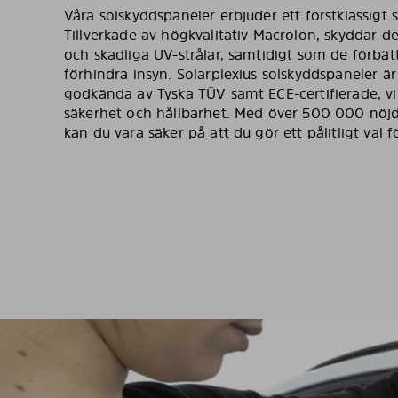
Våra solskyddspaneler erbjuder ett förstklassigt 
Tillverkade av högkvalitativ Macrolon, skyddar d
och skadliga UV-strålar, samtidigt som de förbät
förhindra insyn. Solarplexius solskyddspaneler är
godkända av Tyska TÜV samt ECE-certifierade, vi
säkerhet och hållbarhet. Med över 500 000 nöj
kan du vara säker på att du gör ett pålitligt val f