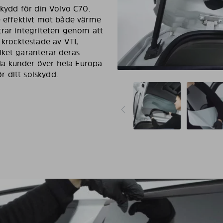
skydd för din Volvo C70.
e effektivt mot både värme
trar integriteten genom att
 krocktestade av VTI,
lket garanterar deras
da kunder över hela Europa
ör ditt solskydd.