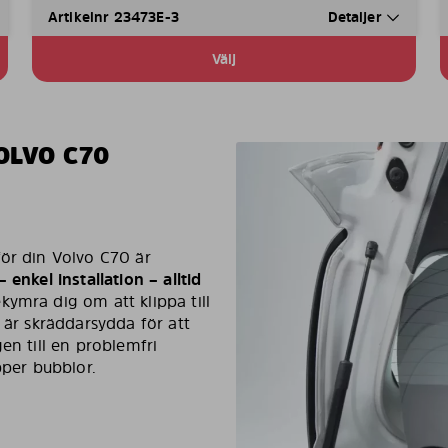
Artikelnr 23473E-3
Detaljer
Välj
OLVO C70
för din Volvo C70 är
 enkel installation – alltid
ymra dig om att klippa till
 är skräddarsydda för att
en till en problemfri
pper bubblor.