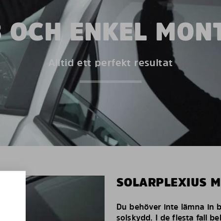
 OCH ENKEL MON
Alltid ett perfekt resultat
SOLARPLEXIUS 
Du behöver inte lämna in bi
solskydd. I de flesta fall 