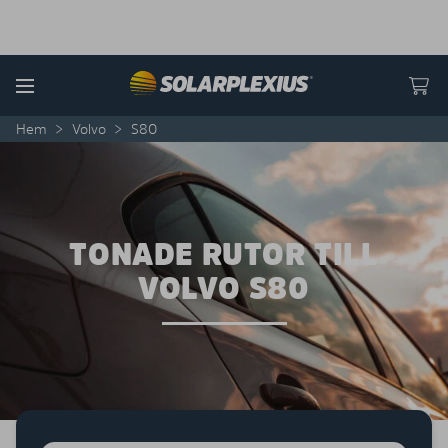
Skip to content
Menu
Hem
>
Volvo
>
S80
TONADE RUTOR TILL
VOLVO S80