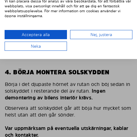
Vi kan placera dessa för analys av våra besökardata, för att förbättra vår
webbplats, visa personligt innehåll och för att ge dig en fantastisk
webbplatsupplevelse. För mer information om cookies använder vi
öppna inställningarna.
Acceptera alla
Nej, justera
Neka
4. BÖRJA MONTERA SOLSKYDDEN
Börja i det djupaste hörnet av rutan och böj sedan in
solskyddet i resterande del av rutan.
Ingen
demontering av bilens interiör krävs.
Observera att solskyddet går att böja hur mycket som
helst utan att den går sönder.
Var uppmärksam på eventuella utskärningar, kablar
och kontakter.