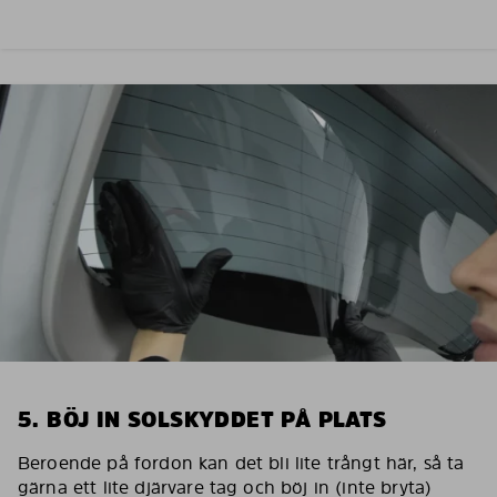
5. BÖJ IN SOLSKYDDET PÅ PLATS
Beroende på fordon kan det bli lite trångt här, så ta
gärna ett lite djärvare tag och böj in (inte bryta)