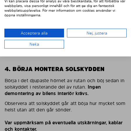
Vi kan placera dessa för analys av våra besökardata, för att förbättra vår
webbplats, visa personligt innehåll och för att ge dig en fantastisk
webbplatsupplevelse. För mer information om cookies använder vi
öppna inställningarna.
Acceptera alla
Nej, justera
Neka
4. BÖRJA MONTERA SOLSKYDDEN
Börja i det djupaste hörnet av rutan och böj sedan in
solskyddet i resterande del av rutan.
Ingen
demontering av bilens interiör krävs.
Observera att solskyddet går att böja hur mycket som
helst utan att den går sönder.
Var uppmärksam på eventuella utskärningar, kablar
och kontakter.