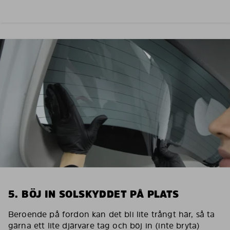
5. BÖJ IN SOLSKYDDET PÅ PLATS
Beroende på fordon kan det bli lite trångt här, så ta
gärna ett lite djärvare tag och böj in (inte bryta)