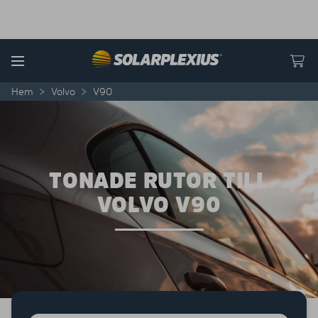
Skip to content
Menu
Hem
>
Volvo
>
V90
TONADE RUTOR TILL
VOLVO V90