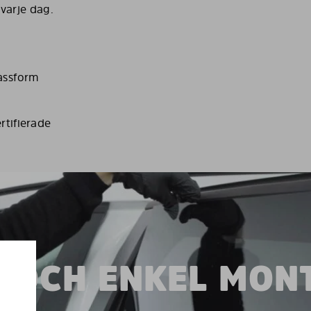
 varje dag.
passform
rtifierade
 OCH ENKEL MON