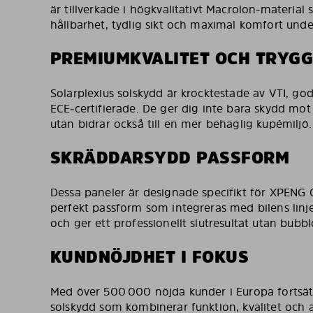
är tillverkade i högkvalitativt Macrolon‑material
hållbarhet, tydlig sikt och maximal komfort under 
PREMIUMKVALITET OCH TRYG
Solarplexius solskydd är krocktestade av VTI, g
ECE‑certifierade. De ger dig inte bara skydd mot
utan bidrar också till en mer behaglig kupémiljö.
SKRÄDDARSYDD PASSFORM
Dessa paneler är designade specifikt för XPENG G
perfekt passform som integreras med bilens linje
och ger ett professionellt slutresultat utan bubblo
KUNDNÖJDHET I FOKUS
Med över 500 000 nöjda kunder i Europa fortsätte
solskydd som kombinerar funktion, kvalitet och 