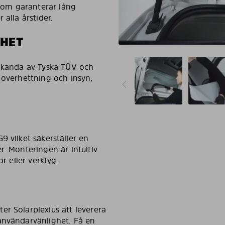
 som garanterar lång
alla årstider.
GHET
odkända av Tyska TÜV och
 överhettning och insyn,
9 vilket säkerställer en
r. Monteringen är intuitiv
r eller verktyg.
r Solarplexius att leverera
användarvänlighet. Få en