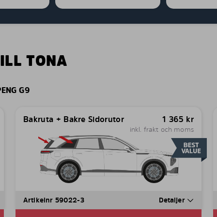
ILL TONA
PENG G9
Bakruta + Bakre Sidorutor
1 365
kr
inkl. frakt och moms
Artikelnr 59022-3
Detaljer