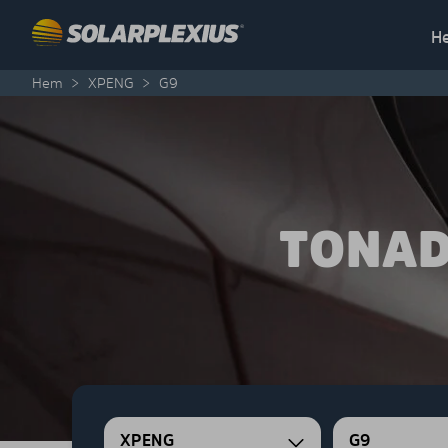
Skip to content
H
Hem
>
XPENG
>
G9
TONAD
XPENG
G9