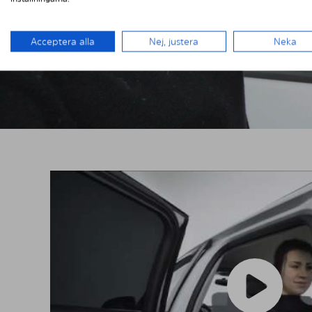
Acceptera alla
Nej, justera
Neka