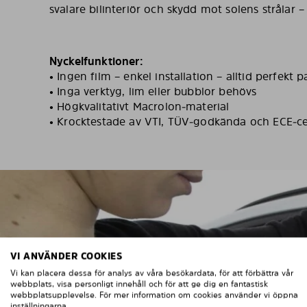
svalare bilinteriör och skydd mot solens strålar –
Nyckelfunktioner:
• Ingen film – enkel installation – alltid perfekt 
• Inga verktyg, lim eller bubblor behövs
• Högkvalitativt Macrolon‑material
• Krocktestade av VTI, TÜV‑godkända och ECE‑ce
VI ANVÄNDER COOKIES
SNABB
Vi kan placera dessa för analys av våra besökardata, för att förbättra vår
webbplats, visa personligt innehåll och för att ge dig en fantastisk
webbplatsupplevelse. För mer information om cookies använder vi öppna
inställningarna.