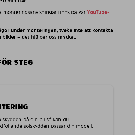
 30 minuter.
ka monteringsanvisningar finns på vår
YouTube-
ågor under monteringen, tveka inte att kontakta
 bilder – det hjälper oss mycket.
FÖR STEG
NTERING
lskydden på din bil så kan du
edföljande solskydden passar din modell.