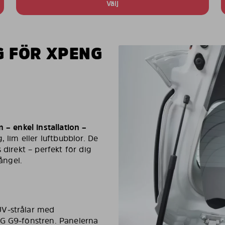
Välj
G FÖR XPENG
m – enkel installation –
 lim eller luftbubblor. De
 direkt – perfekt för dig
ångel.
UV‑strålar med
NG G9‑fönstren. Panelerna