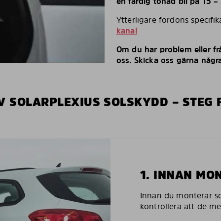
en färdig tonad bil på 15 –
Ytterligare fordons specifi
kanal
Om du har problem eller fr
oss. Skicka oss gärna några
V SOLARPLEXIUS SOLSKYDD – STEG 
1. INNAN MO
Innan du monterar so
kontrollera att de m