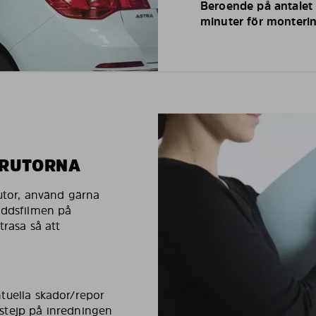
Beroende på antalet r
minuter för monterin
LRUTORNA
rutor, använd gärna
yddsfilmen på
trasa så att
tuella skador/repor
stejp på inredningen