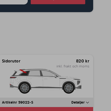
Sidorutor
820
kr
inkl. frakt och moms
Artikelnr 59022-S
Detaljer