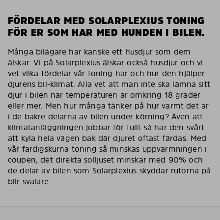
FÖRDELAR MED SOLARPLEXIUS TONING
FÖR ER SOM HAR MED HUNDEN I BILEN.
Många bilägare har kanske ett husdjur som dem
älskar. Vi på Solarplexius älskar också husdjur och vi
vet vilka fördelar vår toning har och hur den hjälper
djurens bil-klimat. Alla vet att man inte ska lämna sitt
djur i bilen när temperaturen är omkring 18 grader
eller mer. Men hur många tänker på hur varmt det är
i de bakre delarna av bilen under körning? Även att
klimatanläggningen jobbar för fullt så har den svårt
att kyla hela vägen bak där djuret oftast färdas. Med
vår färdigskurna toning så minskas uppvärmningen i
coupen, det direkta solljuset minskar med 90% och
de delar av bilen som Solarplexius skyddar rutorna på
blir svalare.