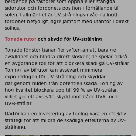
beroende på faktorer som öppna eller stängda
sidorutor och fordonets position i förhållande till
solen. I allmänhet är UV-strålningsnivåerna inuti
fordonet betydligt lägre jämfört med utanför i direkt
solljus.
Tonade rutor
och skydd för UV-strålning
Tonade fönster tjänar fler syften än att bara ge
avskildhet och hindra direkt slosken; de spelar också
en avgörande roll för att blockera skadliga UV-strålar.
Toning av bilrutor kan avsevärt minimera
exponeringen för UV-strålning och skyddar
därigenom huden från potentiell skada. Toning av
hög kvalitet blockera upp till 99 % av UV-strålar,
vilket ger ett avsevärt skydd mot både UVA- och
UVB-strålar.
Därför kan en investering av toning vara en effektiv
strategi för att mildra de skadliga effekterna av UV-
strålning.