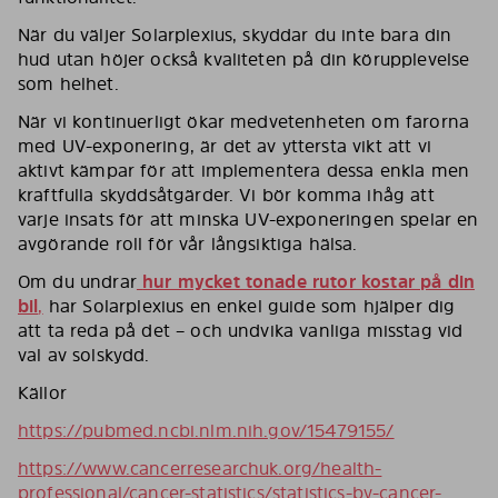
När du väljer Solarplexius, skyddar du inte bara din
hud utan höjer också kvaliteten på din körupplevelse
som helhet.
När vi kontinuerligt ökar medvetenheten om farorna
med UV-exponering, är det av yttersta vikt att vi
aktivt kämpar för att implementera dessa enkla men
kraftfulla skyddsåtgärder. Vi bör komma ihåg att
varje insats för att minska UV-exponeringen spelar en
avgörande roll för vår långsiktiga hälsa.
Om du undrar
hur mycket tonade rutor kostar på din
bil
,
har Solarplexius en enkel guide som hjälper dig
att ta reda på det – och undvika vanliga misstag vid
val av solskydd.
Källor
https://pubmed.ncbi.nlm.nih.gov/15479155/
https://www.cancerresearchuk.org/health-
professional/cancer-statistics/statistics-by-cancer-