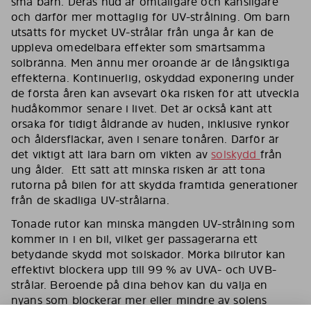
små barn. Deras hud är ömtåligare och känsligare
och därför mer mottaglig för UV-strålning. Om barn
utsätts för mycket UV-strålar från unga år kan de
uppleva omedelbara effekter som smärtsamma
solbränna. Men ännu mer oroande är de långsiktiga
effekterna. Kontinuerlig, oskyddad exponering under
de första åren kan avsevärt öka risken för att utveckla
hudåkommor senare i livet. Det är också känt att
orsaka för tidigt åldrande av huden, inklusive rynkor
och åldersfläckar, även i senare tonåren. Därför är
det viktigt att lära barn om vikten av
solskydd
från
ung ålder. Ett sätt att minska risken är att tona
rutorna på bilen för att skydda framtida generationer
från de skadliga UV-strålarna.
Tonade rutor kan minska mängden UV-strålning som
kommer in i en bil, vilket ger passagerarna ett
betydande skydd mot solskador. Mörka bilrutor kan
effektivt blockera upp till 99 % av UVA- och UVB-
strålar. Beroende på dina behov kan du välja en
nyans som blockerar mer eller mindre av solens