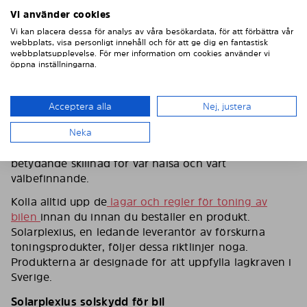
strålar.
Vi använder cookies
Fördelarna med tonande bilfönster i detta
Vi kan placera dessa för analys av våra besökardata, för att förbättra vår
sammanhang är enorma. Genom att blockera upp till
webbplats, visa personligt innehåll och för att ge dig en fantastisk
webbplatsupplevelse. För mer information om cookies använder vi
99 % av UVA- och UVB-strålar kan man avsevärt
öppna inställningarna.
minska UV-exponeringen, skydda din hud från för
tidigt åldrande och minska risken för hudcancer.
Dessutom kan
tonade rutor
hålla bilens interiör
Acceptera alla
Nej, justera
svalare, vilket förbättrar den totala komforten för din
körupplevelse. Sett i helhet är det tydligt att den tid
Neka
vi spenderar i våra bilar verkligen kan göra en
betydande skillnad för vår hälsa och vårt
välbefinnande.
Kolla alltid upp de
lagar och regler för toning av
bilen
innan du innan du beställer en produkt.
Solarplexius, en ledande leverantör av förskurna
toningsprodukter, följer dessa riktlinjer noga.
Produkterna är designade för att uppfylla lagkraven i
Sverige.
Solarplexius solskydd för bil