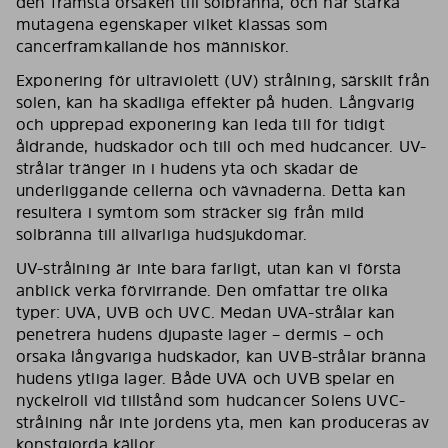
den främsta orsaken till solbränna, och har starka
mutagena egenskaper vilket klassas som
cancerframkallande hos människor.
Exponering för ultraviolett (UV) strålning, särskilt från
solen, kan ha skadliga effekter på huden. Långvarig
och upprepad exponering kan leda till för tidigt
åldrande, hudskador och till och med hudcancer. UV-
strålar tränger in i hudens yta och skadar de
underliggande cellerna och vävnaderna. Detta kan
resultera i symtom som sträcker sig från mild
solbränna till allvarliga hudsjukdomar.
UV-strålning är inte bara farligt, utan kan vi första
anblick verka förvirrande. Den omfattar tre olika
typer: UVA, UVB och UVC. Medan UVA-strålar kan
penetrera hudens djupaste lager – dermis – och
orsaka långvariga hudskador, kan UVB-strålar bränna
hudens ytliga lager. Både UVA och UVB spelar en
nyckelroll vid tillstånd som hudcancer Solens UVC-
strålning når inte jordens yta, men kan produceras av
konstgjorda källor.