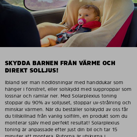
SKYDDA BARNEN FRÅN VÄRME OCH
DIREKT SOLLJUS!
Ibland ser man nödlösningar med handdukar som
hänger i fönstret, eller solskydd med sugproppar som
lossnar och ramlar ner. Med Solarplexius toning
stoppar du 90% av solljuset, stoppar uv-strålning och
minskar värmen. När du beställer solskydd av oss får
du tillskillnad från vanlig solfilm, en produkt som du
monterar själv med perfekt resultat! Solarplexius
toning är anpassade efter just din bil och tar 15
minuter att montera. Rutorna är utskurna i