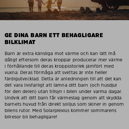
GE DINA BARN ETT BEHAGLIGARE
BILKLIMAT
Barn är extra känsliga mot värme och kan lätt må
dåligt eftersom deras kroppar producerar mer värme
i förhållande till deras kroppsstorlek jämfört med
vuxna. Deras förmåga att svettas är inte heller
färdigutvecklad. Detta är anledningen till att det kan
det vara livsfarligt att lämna ditt barn (och husdjur
för den delen) utan tillsyn i bilen under varma dagar.
Undvik att ditt barn får värmeslag genom att skydda
barnets huvud från direkt solljus som skiner in genom
bilens rutor. Med Solarplexius kommer sommarens
bilresor bli behagligare!